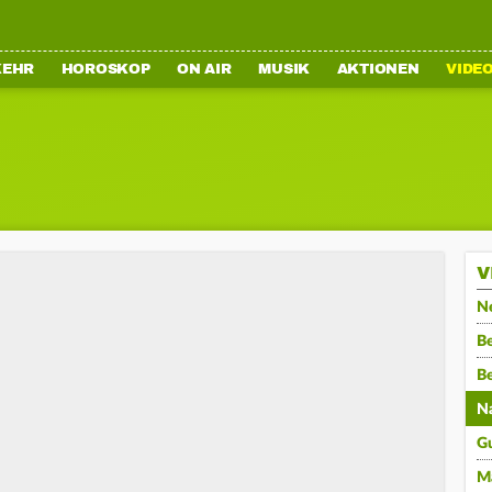
KEHR
HOROSKOP
ON AIR
MUSIK
AKTIONEN
VIDE
V
N
Be
B
N
G
M