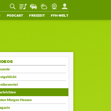
Playlist
Staupilot
Wetter
Webcam
Mein FFH
O
PODCAST
FREIZEIT
FFH-WELT
IDEOS
eueste
stgeklickt
estbewertet
achrichten
uten Morgen Hessen
agazin