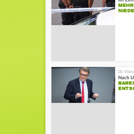
Im Zen
MEHR
NIED
Nach Un
BAREI
NTSC