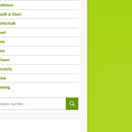
ktionen
sik & Stars
rtschaft
ort
uto
ino
issen
festyle
ise
aming