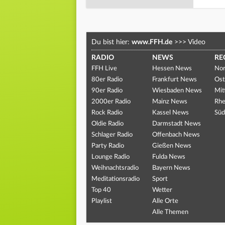
Du bist hier:
www.FFH.de
>>>
Video
RADIO
NEWS
RE
FFH Live
Hessen News
Nor
80er Radio
Frankfurt News
Ost
90er Radio
Wiesbaden News
Mit
2000er Radio
Mainz News
Rhe
Rock Radio
Kassel News
Süd
Oldie Radio
Darmstadt News
Schlager Radio
Offenbach News
Party Radio
Gießen News
Lounge Radio
Fulda News
Weihnachtsradio
Bayern News
Meditationsradio
Sport
Top 40
Wetter
Playlist
Alle Orte
Alle Themen