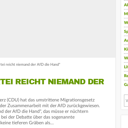
A
Mu
Wi
Sp
A
K
W
tei reicht niemand der AfD die Hand"
Li
Re
TEI REICHT NIEMAND DER
G
erz (CDU) hat das umstrittene Migrationsgesetz
f der Zusammenarbeit mit der AfD zurückgewiesen.
nd der AfD die Hand", das müsse er nüchtern
g bei der Debatte über das sogenannte
keine tieferen Gräben als…