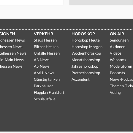
GIONEN
VERKEHR
HOROSKOP
ON AIR
dhessen News
Staus Hessen
Horoskop Heute
Sendungen
hessen News
Blitzer Hessen
Horoskop Morgen
Aktionen
telhessen News
Unfälle Hessen
Wochenhoroskop
Videos
in-Main News
A3 News
Monatshoroskop
Webcams
hessen News
A5 News
Jahreshoroskop
Moderatoren
A661 News
Partnerhoroskop
Podcasts
Günstig tanken
Aszendent
News-Podcas
Parkhäuser
Themen-Tick
Flugplan Frankfurt
Voting
Schulausfälle