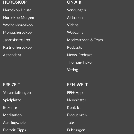
HOROSKOP
ON AIR
Horoskop Heute
Sendungen
Horoskop Morgen
Aktionen
Wochenhoroskop
Videos
Monatshoroskop
Webcams
Jahreshoroskop
Moderatoren & Team
Partnerhoroskop
Podcasts
Aszendent
News-Podcast
Themen-Ticker
Voting
FREIZEIT
FFH-WELT
Veranstaltungen
FFH-App
Spielplätze
Newsletter
Rezepte
Kontakt
Meditation
Frequenzen
Ausflugsziele
Jobs
Freizeit-Tipps
Führungen