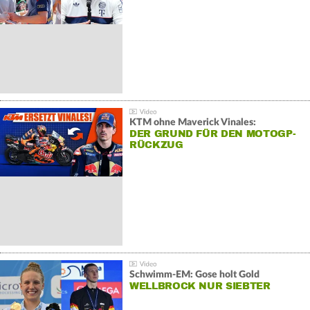
KTM ohne Maverick Vinales:
DER GRUND FÜR DEN MOTOGP-
RÜCKZUG
Schwimm-EM: Gose holt Gold
WELLBROCK NUR SIEBTER