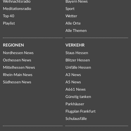
Weihnachtsradio
Bayern News
Meditationsradio
Sport
Top 40
Wetter
Playlist
Alle Orte
Alle Themen
REGIONEN
VERKEHR
Nordhessen News
Staus Hessen
Osthessen News
Blitzer Hessen
Mittelhessen News
Unfälle Hessen
Rhein-Main News
A3 News
Südhessen News
A5 News
A661 News
Günstig tanken
Parkhäuser
Flugplan Frankfurt
Schulausfälle