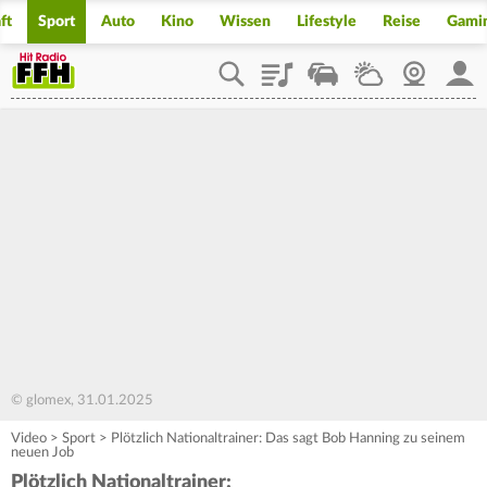
ft
Sport
Auto
Kino
Wissen
Lifestyle
Reise
Gami
Playlist
Staupilot
Wetter
Webcam
Mein
© glomex, 31.01.2025
Video
>
Sport
>
Plötzlich Nationaltrainer: Das sagt Bob Hanning zu seinem
neuen Job
Plötzlich Nationaltrainer: