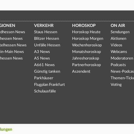
GIONEN
VERKEHR
HOROSKOP
ON AIR
dhessen News
Staus Hessen
Horoskop Heute
Sendungen
hessen News
Blitzer Hessen
Horoskop Morgen
Aktionen
telhessen News
Unfälle Hessen
Wochenhoroskop
Videos
in-Main News
A3 News
Monatshoroskop
Webcams
hessen News
A5 News
Jahreshoroskop
Moderatoren
A661 News
Partnerhoroskop
Podcasts
Günstig tanken
Aszendent
News-Podcas
Parkhäuser
Themen-Tick
Flugplan Frankfurt
Voting
Schulausfälle
llungen