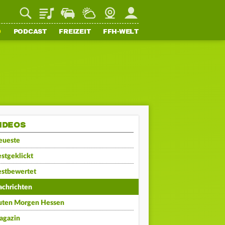
Playlist
Staupilot
Wetter
Webcam
Mein FFH
O
PODCAST
FREIZEIT
FFH-WELT
IDEOS
eueste
stgeklickt
estbewertet
achrichten
uten Morgen Hessen
agazin