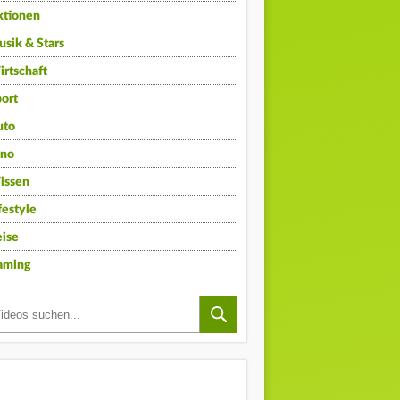
ktionen
sik & Stars
rtschaft
ort
uto
ino
issen
festyle
ise
aming