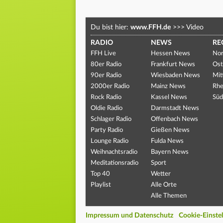
Du bist hier:
www.FFH.de
>>>
Video
RADIO
NEWS
RE
FFH Live
Hessen News
Nor
80er Radio
Frankfurt News
Ost
90er Radio
Wiesbaden News
Mit
2000er Radio
Mainz News
Rhe
Rock Radio
Kassel News
Süd
Oldie Radio
Darmstadt News
Schlager Radio
Offenbach News
Party Radio
Gießen News
Lounge Radio
Fulda News
Weihnachtsradio
Bayern News
Meditationsradio
Sport
Top 40
Wetter
Playlist
Alle Orte
Alle Themen
Impressum und Datenschutz
Cookie-Einste