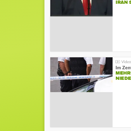
IRAN 
Im Zen
MEHR
NIED