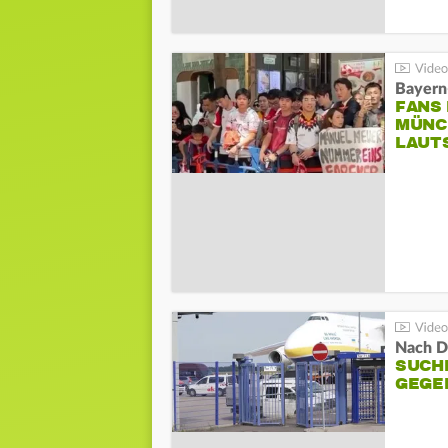
Bayern
FANS
MÜNC
LAUT
Nach D
SUCH
GEGE