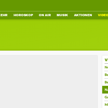
KEHR
HOROSKOP
ON AIR
MUSIK
AKTIONEN
VIDE
V
N
Be
B
N
G
M