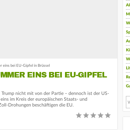
A
Mu
Wi
Sp
A
K
W
ins bei EU-Gipfel in Brüssel
Li
MER EINS BEI EU-GIPFEL
Re
G
 Trump nicht mit von der Partie – dennoch ist der US-
ns im Kreis der europäischen Staats- und
Zoll-Drohungen beschäftigen die EU.