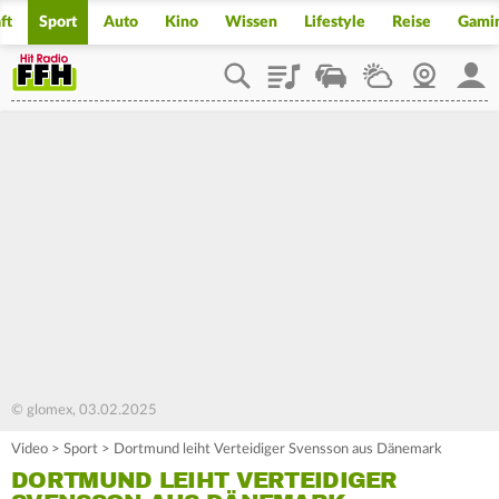
ft
Sport
Auto
Kino
Wissen
Lifestyle
Reise
Gami
Playlist
Staupilot
Wetter
Webcam
Mein
© glomex, 03.02.2025
Video
>
Sport
>
Dortmund leiht Verteidiger Svensson aus Dänemark
DORTMUND LEIHT VERTEIDIGER