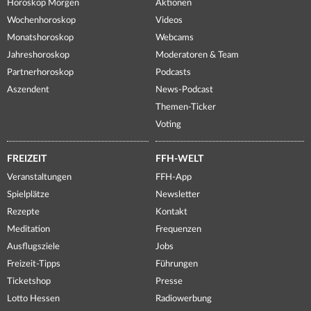
Horoskop Morgen
Aktionen
Wochenhoroskop
Videos
Monatshoroskop
Webcams
Jahreshoroskop
Moderatoren & Team
Partnerhoroskop
Podcasts
Aszendent
News-Podcast
Themen-Ticker
Voting
FREIZEIT
FFH-WELT
Veranstaltungen
FFH-App
Spielplätze
Newsletter
Rezepte
Kontakt
Meditation
Frequenzen
Ausflugsziele
Jobs
Freizeit-Tipps
Führungen
Ticketshop
Presse
Lotto Hessen
Radiowerbung