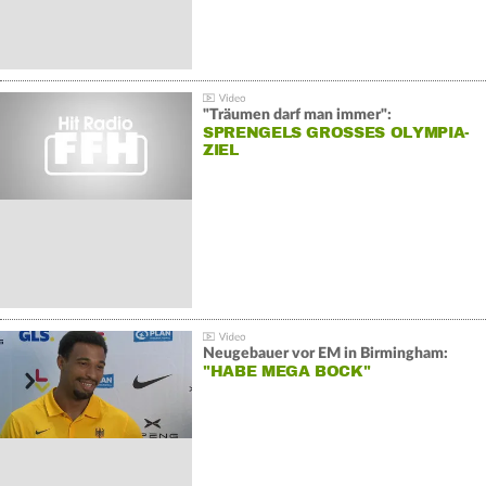
"Träumen darf man immer":
SPRENGELS GROSSES OLYMPIA-Z
IEL
Neugebauer vor EM in Birmingham:
"HABE MEGA BOCK"