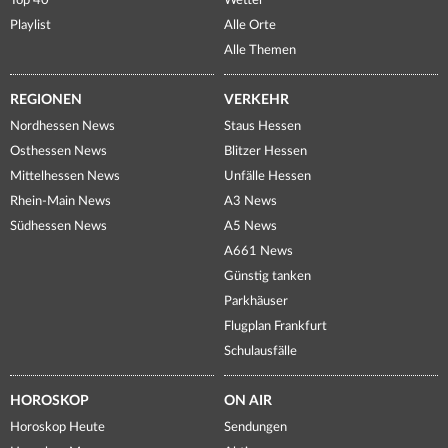
Top 40
Wetter
Playlist
Alle Orte
Alle Themen
REGIONEN
VERKEHR
Nordhessen News
Staus Hessen
Osthessen News
Blitzer Hessen
Mittelhessen News
Unfälle Hessen
Rhein-Main News
A3 News
Südhessen News
A5 News
A661 News
Günstig tanken
Parkhäuser
Flugplan Frankfurt
Schulausfälle
HOROSKOP
ON AIR
Horoskop Heute
Sendungen