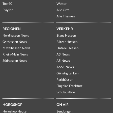
Top 40
Wetter
Playlist
Alle Orte
Alle Themen
REGIONEN
VERKEHR
Nordhessen News
Staus Hessen
Osthessen News
Blitzer Hessen
Mittelhessen News
Unfälle Hessen
Rhein-Main News
A3 News
Südhessen News
A5 News
A661 News
Günstig tanken
Parkhäuser
Flugplan Frankfurt
Schulausfälle
HOROSKOP
ON AIR
Horoskop Heute
Sendungen