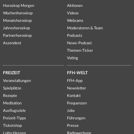
Horoskop Morgen
Aktionen
Wochenhoroskop
Videos
Monatshoroskop
Webcams
Jahreshoroskop
Moderatoren & Team
Partnerhoroskop
Podcasts
Aszendent
News-Podcast
Themen-Ticker
Voting
FREIZEIT
FFH-WELT
Veranstaltungen
FFH-App
Spielplätze
Newsletter
Rezepte
Kontakt
Meditation
Frequenzen
Ausflugsziele
Jobs
Freizeit-Tipps
Führungen
Ticketshop
Presse
Lotto Hessen
Radiowerbung