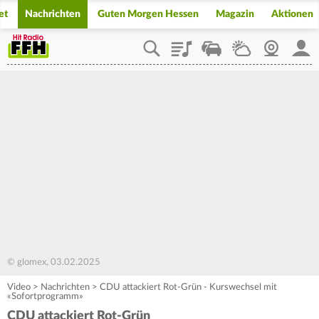
et
Nachrichten
Guten Morgen Hessen
Magazin
Aktionen
Playlist
Staupilot
Wetter
Webcam
Mein
© glomex, 03.02.2025
Video
>
Nachrichten
>
CDU attackiert Rot-Grün - Kurswechsel mit
«Sofortprogramm»
CDU attackiert Rot-Grün