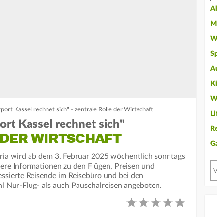
A
Mu
Wi
Sp
A
K
W
rport Kassel rechnet sich" - zentrale Rolle der Wirtschaft
Li
port Kassel rechnet sich"
Re
 DER WIRTSCHAFT
G
ria wird ab dem 3. Februar 2025 wöchentlich sonntags
ere Informationen zu den Flügen, Preisen und
ssierte Reisende im Reisebüro und bei den
l Nur-Flug- als auch Pauschalreisen angeboten.