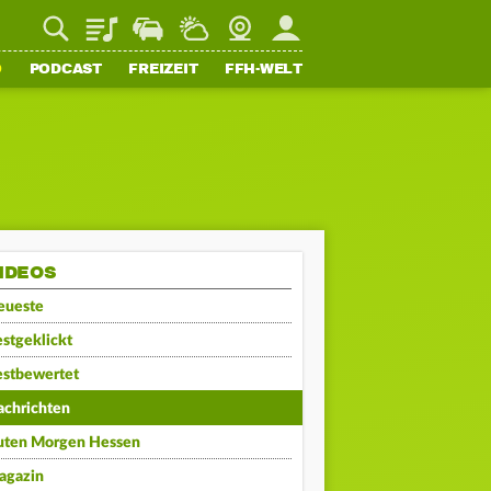
Playlist
Staupilot
Wetter
Webcam
Mein FFH
O
PODCAST
FREIZEIT
FFH-WELT
IDEOS
eueste
stgeklickt
estbewertet
achrichten
uten Morgen Hessen
agazin