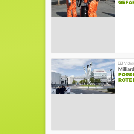
GEFA
Millia
PORSC
ROTE