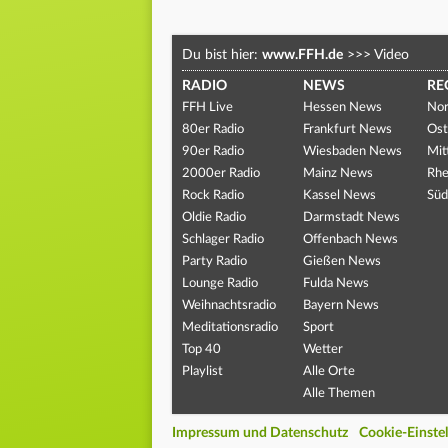
Du bist hier:
www.FFH.de
>>>
Video
RADIO
NEWS
RE
FFH Live
Hessen News
Nor
80er Radio
Frankfurt News
Ost
90er Radio
Wiesbaden News
Mit
2000er Radio
Mainz News
Rhe
Rock Radio
Kassel News
Süd
Oldie Radio
Darmstadt News
Schlager Radio
Offenbach News
Party Radio
Gießen News
Lounge Radio
Fulda News
Weihnachtsradio
Bayern News
Meditationsradio
Sport
Top 40
Wetter
Playlist
Alle Orte
Alle Themen
Impressum und Datenschutz
Cookie-Einste