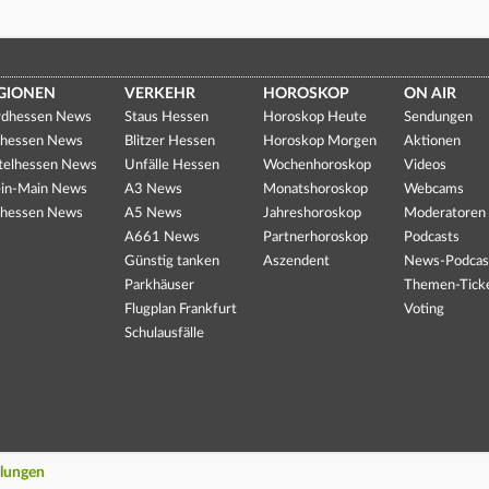
GIONEN
VERKEHR
HOROSKOP
ON AIR
dhessen News
Staus Hessen
Horoskop Heute
Sendungen
hessen News
Blitzer Hessen
Horoskop Morgen
Aktionen
telhessen News
Unfälle Hessen
Wochenhoroskop
Videos
in-Main News
A3 News
Monatshoroskop
Webcams
hessen News
A5 News
Jahreshoroskop
Moderatoren
A661 News
Partnerhoroskop
Podcasts
Günstig tanken
Aszendent
News-Podcas
Parkhäuser
Themen-Tick
Flugplan Frankfurt
Voting
Schulausfälle
llungen