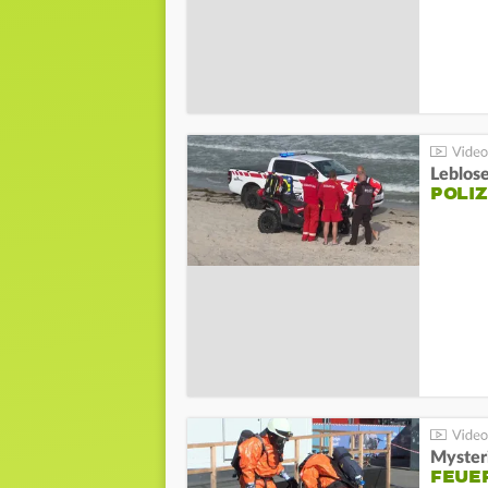
Leblos
POLIZ
Mysteri
FEUE