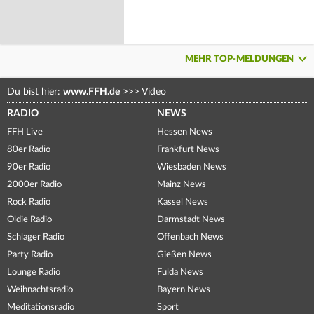
MEHR TOP-MELDUNGEN
Du bist hier:
www.FFH.de
>>>
Video
RADIO
NEWS
FFH Live
Hessen News
80er Radio
Frankfurt News
90er Radio
Wiesbaden News
2000er Radio
Mainz News
Rock Radio
Kassel News
Oldie Radio
Darmstadt News
Schlager Radio
Offenbach News
Party Radio
Gießen News
Lounge Radio
Fulda News
Weihnachtsradio
Bayern News
Meditationsradio
Sport