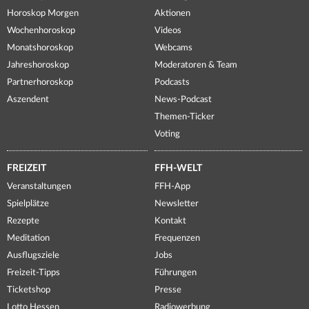
Horoskop Morgen
Aktionen
Wochenhoroskop
Videos
Monatshoroskop
Webcams
Jahreshoroskop
Moderatoren & Team
Partnerhoroskop
Podcasts
Aszendent
News-Podcast
Themen-Ticker
Voting
FREIZEIT
FFH-WELT
Veranstaltungen
FFH-App
Spielplätze
Newsletter
Rezepte
Kontakt
Meditation
Frequenzen
Ausflugsziele
Jobs
Freizeit-Tipps
Führungen
Ticketshop
Presse
Lotto Hessen
Radiowerbung