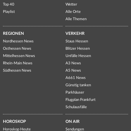
Top 40
Wetter
Playlist
Alle Orte
Alle Themen
REGIONEN
VERKEHR
Nordhessen News
Staus Hessen
Osthessen News
Blitzer Hessen
Mittelhessen News
Unfälle Hessen
Rhein-Main News
A3 News
Südhessen News
A5 News
A661 News
Günstig tanken
Parkhäuser
Flugplan Frankfurt
Schulausfälle
HOROSKOP
ON AIR
Horoskop Heute
Sendungen