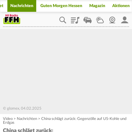
et
Nachrichten
Guten Morgen Hessen
Magazin
Aktionen
Playlist
Staupilot
Wetter
Webcam
Mein
© glomex, 04.02.2025
Video
>
Nachrichten
>
China schlägt zurück: Gegenzölle auf US-Kohle und
Erdgas
China schlägt zurück: