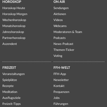
HOROSKOP
ON AIR
Horoskop Heute
Sendungen
Horoskop Morgen
Aktionen
Wochenhoroskop
Videos
Monatshoroskop
Webcams
Jahreshoroskop
Moderatoren & Team
Partnerhoroskop
Podcasts
Aszendent
News-Podcast
Themen-Ticker
Voting
FREIZEIT
FFH-WELT
Veranstaltungen
FFH-App
Spielplätze
Newsletter
Rezepte
Kontakt
Meditation
Frequenzen
Ausflugsziele
Jobs
Freizeit-Tipps
Führungen