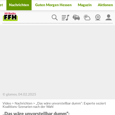
et
Nachrichten
Guten Morgen Hessen
Magazin
Aktionen
Playlist
Staupilot
Wetter
Webcam
Mein
© glomex, 04.02.2025
Video
>
Nachrichten
>
„Das wäre unvorstellbar dumm“: Experte seziert
Koalitions-Szenarien nach der Wahl
„Das wäre unvorstellbar dumm“: