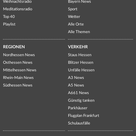
Weihnachtsradio
Bayern News
Meditationsradio
Sport
Top 40
Wetter
Playlist
Alle Orte
Alle Themen
REGIONEN
VERKEHR
Nordhessen News
Staus Hessen
Osthessen News
Blitzer Hessen
Mittelhessen News
Unfälle Hessen
Rhein-Main News
A3 News
Südhessen News
A5 News
A661 News
Günstig tanken
Parkhäuser
Flugplan Frankfurt
Schulausfälle