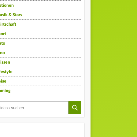
ktionen
sik & Stars
rtschaft
ort
uto
ino
issen
festyle
ise
aming