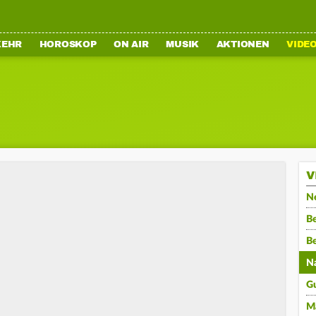
KEHR
HOROSKOP
ON AIR
MUSIK
AKTIONEN
VIDE
V
N
Be
B
N
G
M