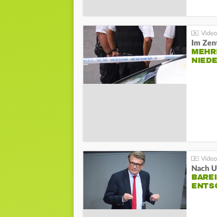
Im Zen
MEHR
NIED
Nach Un
BAREI
NTSC