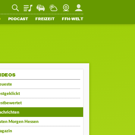
Playlist
Staupilot
Wetter
Webcam
Mein FFH
O
PODCAST
FREIZEIT
FFH-WELT
IDEOS
eueste
stgeklickt
estbewertet
achrichten
uten Morgen Hessen
agazin