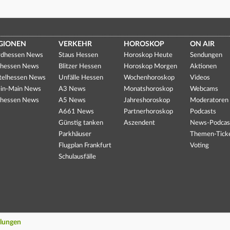
GIONEN
VERKEHR
HOROSKOP
ON AIR
dhessen News
Staus Hessen
Horoskop Heute
Sendungen
hessen News
Blitzer Hessen
Horoskop Morgen
Aktionen
telhessen News
Unfälle Hessen
Wochenhoroskop
Videos
in-Main News
A3 News
Monatshoroskop
Webcams
hessen News
A5 News
Jahreshoroskop
Moderatoren
A661 News
Partnerhoroskop
Podcasts
Günstig tanken
Aszendent
News-Podcas
Parkhäuser
Themen-Tick
Flugplan Frankfurt
Voting
Schulausfälle
llungen