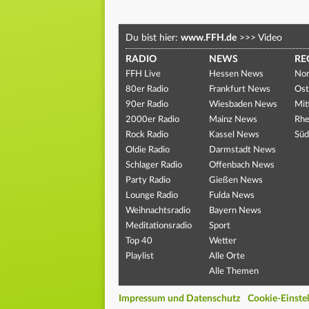
Du bist hier:
www.FFH.de
>>>
Video
RADIO
NEWS
RE
FFH Live
Hessen News
Nor
80er Radio
Frankfurt News
Ost
90er Radio
Wiesbaden News
Mit
2000er Radio
Mainz News
Rhe
Rock Radio
Kassel News
Süd
Oldie Radio
Darmstadt News
Schlager Radio
Offenbach News
Party Radio
Gießen News
Lounge Radio
Fulda News
Weihnachtsradio
Bayern News
Meditationsradio
Sport
Top 40
Wetter
Playlist
Alle Orte
Alle Themen
Impressum und Datenschutz
Cookie-Einste