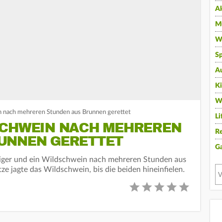
A
Mu
Wi
Sp
A
K
W
n nach mehreren Stunden aus Brunnen gerettet
Li
SCHWEIN NACH MEHREREN
Re
UNNEN GERETTET
G
Tiger und ein Wildschwein nach mehreren Stunden aus
e jagte das Wildschwein, bis die beiden hineinfielen.