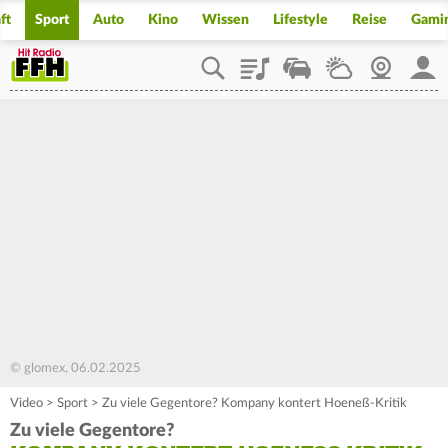
ft
Sport
Auto
Kino
Wissen
Lifestyle
Reise
Gami
Playlist
Staupilot
Wetter
Webcam
Mein
© glomex, 06.02.2025
Video
>
Sport
>
Zu viele Gegentore? Kompany kontert Hoeneß-Kritik
Zu viele Gegentore?