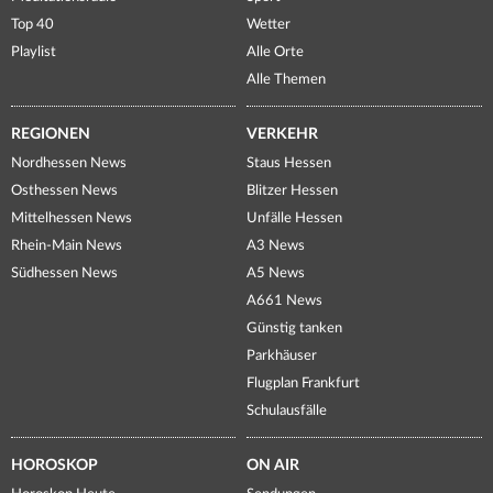
Top 40
Wetter
Playlist
Alle Orte
Alle Themen
REGIONEN
VERKEHR
Nordhessen News
Staus Hessen
Osthessen News
Blitzer Hessen
Mittelhessen News
Unfälle Hessen
Rhein-Main News
A3 News
Südhessen News
A5 News
A661 News
Günstig tanken
Parkhäuser
Flugplan Frankfurt
Schulausfälle
HOROSKOP
ON AIR