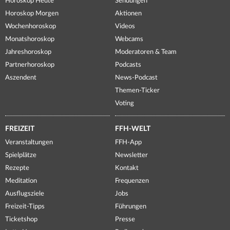
Horoskop Heute
Sendungen
Horoskop Morgen
Aktionen
Wochenhoroskop
Videos
Monatshoroskop
Webcams
Jahreshoroskop
Moderatoren & Team
Partnerhoroskop
Podcasts
Aszendent
News-Podcast
Themen-Ticker
Voting
FREIZEIT
FFH-WELT
Veranstaltungen
FFH-App
Spielplätze
Newsletter
Rezepte
Kontakt
Meditation
Frequenzen
Ausflugsziele
Jobs
Freizeit-Tipps
Führungen
Ticketshop
Presse