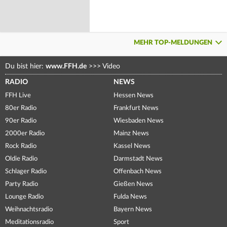
MEHR TOP-MELDUNGEN
Du bist hier:
www.FFH.de
>>>
Video
RADIO
NEWS
FFH Live
Hessen News
80er Radio
Frankfurt News
90er Radio
Wiesbaden News
2000er Radio
Mainz News
Rock Radio
Kassel News
Oldie Radio
Darmstadt News
Schlager Radio
Offenbach News
Party Radio
Gießen News
Lounge Radio
Fulda News
Weihnachtsradio
Bayern News
Meditationsradio
Sport