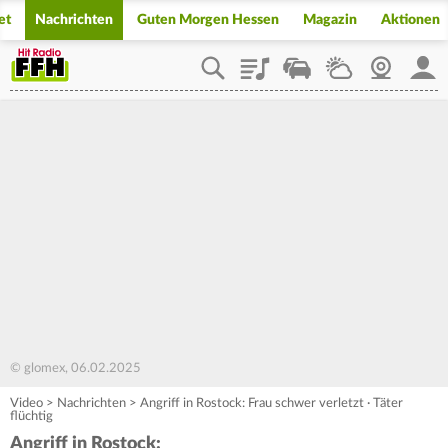
et
Nachrichten
Guten Morgen Hessen
Magazin
Aktionen
Playlist
Staupilot
Wetter
Webcam
Mein
© glomex, 06.02.2025
Video
>
Nachrichten
>
Angriff in Rostock: Frau schwer verletzt · Täter
flüchtig
Angriff in Rostock: