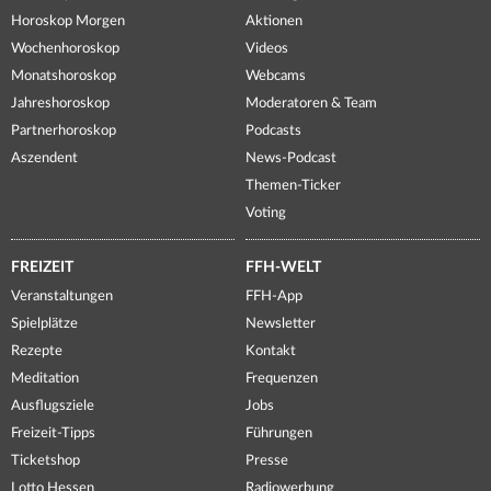
Horoskop Morgen
Aktionen
Wochenhoroskop
Videos
Monatshoroskop
Webcams
Jahreshoroskop
Moderatoren & Team
Partnerhoroskop
Podcasts
Aszendent
News-Podcast
Themen-Ticker
Voting
FREIZEIT
FFH-WELT
Veranstaltungen
FFH-App
Spielplätze
Newsletter
Rezepte
Kontakt
Meditation
Frequenzen
Ausflugsziele
Jobs
Freizeit-Tipps
Führungen
Ticketshop
Presse
Lotto Hessen
Radiowerbung