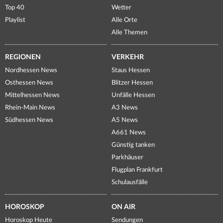
Top 40
Wetter
Playlist
Alle Orte
Alle Themen
REGIONEN
VERKEHR
Nordhessen News
Staus Hessen
Osthessen News
Blitzer Hessen
Mittelhessen News
Unfälle Hessen
Rhein-Main News
A3 News
Südhessen News
A5 News
A661 News
Günstig tanken
Parkhäuser
Flugplan Frankfurt
Schulausfälle
HOROSKOP
ON AIR
Horoskop Heute
Sendungen