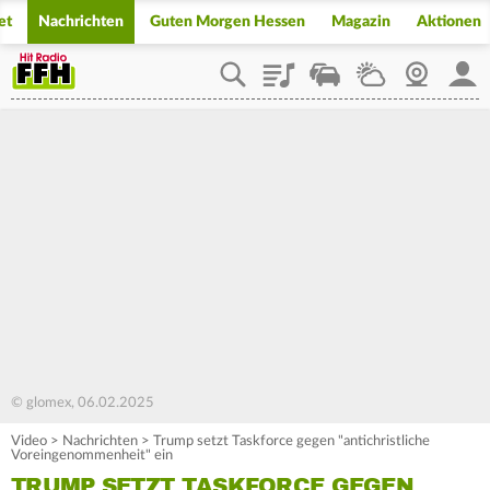
et
Nachrichten
Guten Morgen Hessen
Magazin
Aktionen
Playlist
Staupilot
Wetter
Webcam
Mein
© glomex, 06.02.2025
Video
>
Nachrichten
>
Trump setzt Taskforce gegen "antichristliche
Voreingenommenheit" ein
TRUMP SETZT TASKFORCE GEGEN