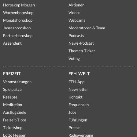
Horoskop Morgen
Aktionen
Wochenhoroskop
Videos
Monatshoroskop
Webcams
Jahreshoroskop
Moderatoren & Team
Partnerhoroskop
Podcasts
Aszendent
News-Podcast
Themen-Ticker
Voting
FREIZEIT
FFH-WELT
Veranstaltungen
FFH-App
Spielplätze
Newsletter
Rezepte
Kontakt
Meditation
Frequenzen
Ausflugsziele
Jobs
Freizeit-Tipps
Führungen
Ticketshop
Presse
Lotto Hessen
Radiowerbung