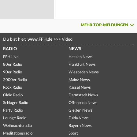
MEHR TOP-MELDUNGEN
Du bist hier:
www.FFH.de
>>>
Video
RADIO
NEWS
FFH Live
Hessen News
80er Radio
Frankfurt News
90er Radio
Wiesbaden News
2000er Radio
Mainz News
Rock Radio
Kassel News
Oldie Radio
Darmstadt News
Schlager Radio
Offenbach News
Party Radio
Gießen News
Lounge Radio
Fulda News
Weihnachtsradio
Bayern News
Meditationsradio
Sport