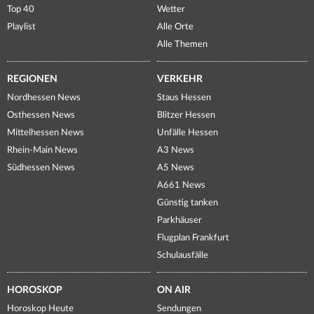
Top 40
Wetter
Playlist
Alle Orte
Alle Themen
REGIONEN
VERKEHR
Nordhessen News
Staus Hessen
Osthessen News
Blitzer Hessen
Mittelhessen News
Unfälle Hessen
Rhein-Main News
A3 News
Südhessen News
A5 News
A661 News
Günstig tanken
Parkhäuser
Flugplan Frankfurt
Schulausfälle
HOROSKOP
ON AIR
Horoskop Heute
Sendungen