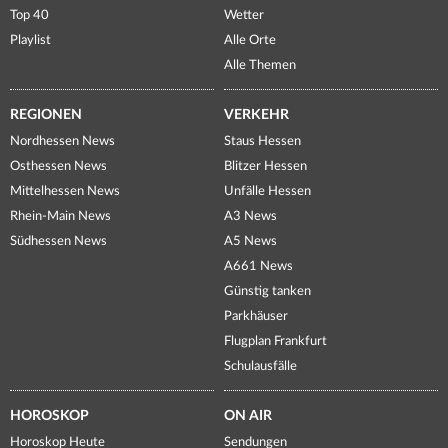
Top 40
Wetter
Playlist
Alle Orte
Alle Themen
REGIONEN
VERKEHR
Nordhessen News
Staus Hessen
Osthessen News
Blitzer Hessen
Mittelhessen News
Unfälle Hessen
Rhein-Main News
A3 News
Südhessen News
A5 News
A661 News
Günstig tanken
Parkhäuser
Flugplan Frankfurt
Schulausfälle
HOROSKOP
ON AIR
Horoskop Heute
Sendungen