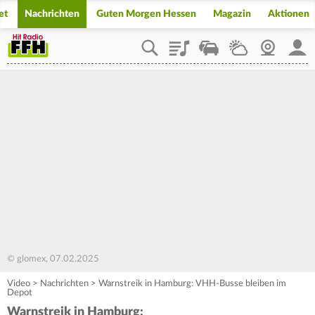
et
Nachrichten
Guten Morgen Hessen
Magazin
Aktionen
Playlist
Staupilot
Wetter
Webcam
Mein
© glomex, 07.02.2025
Video
>
Nachrichten
>
Warnstreik in Hamburg: VHH-Busse bleiben im
Depot
Warnstreik in Hamburg: