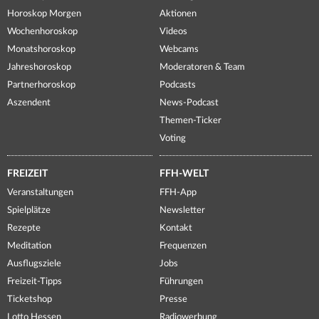
Horoskop Morgen
Aktionen
Wochenhoroskop
Videos
Monatshoroskop
Webcams
Jahreshoroskop
Moderatoren & Team
Partnerhoroskop
Podcasts
Aszendent
News-Podcast
Themen-Ticker
Voting
FREIZEIT
FFH-WELT
Veranstaltungen
FFH-App
Spielplätze
Newsletter
Rezepte
Kontakt
Meditation
Frequenzen
Ausflugsziele
Jobs
Freizeit-Tipps
Führungen
Ticketshop
Presse
Lotto Hessen
Radiowerbung