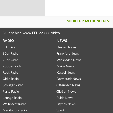
MEHR TOP-MELDUNGEN
Du bist hier:
www.FFH.de
>>>
Video
RADIO
NEWS
FFH Live
Hessen News
80er Radio
Frankfurt News
90er Radio
Wiesbaden News
2000er Radio
Mainz News
Rock Radio
Kassel News
Oldie Radio
Darmstadt News
Schlager Radio
Offenbach News
Party Radio
Gießen News
Lounge Radio
Fulda News
Weihnachtsradio
Bayern News
Meditationsradio
Sport