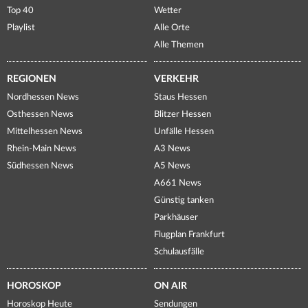
Top 40
Wetter
Playlist
Alle Orte
Alle Themen
REGIONEN
VERKEHR
Nordhessen News
Staus Hessen
Osthessen News
Blitzer Hessen
Mittelhessen News
Unfälle Hessen
Rhein-Main News
A3 News
Südhessen News
A5 News
A661 News
Günstig tanken
Parkhäuser
Flugplan Frankfurt
Schulausfälle
HOROSKOP
ON AIR
Horoskop Heute
Sendungen