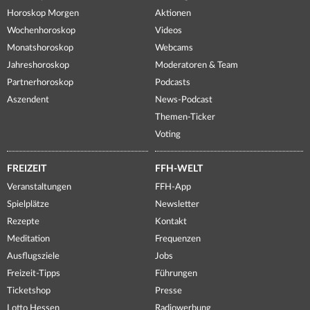
Horoskop Morgen
Aktionen
Wochenhoroskop
Videos
Monatshoroskop
Webcams
Jahreshoroskop
Moderatoren & Team
Partnerhoroskop
Podcasts
Aszendent
News-Podcast
Themen-Ticker
Voting
FREIZEIT
FFH-WELT
Veranstaltungen
FFH-App
Spielplätze
Newsletter
Rezepte
Kontakt
Meditation
Frequenzen
Ausflugsziele
Jobs
Freizeit-Tipps
Führungen
Ticketshop
Presse
Lotto Hessen
Radiowerbung