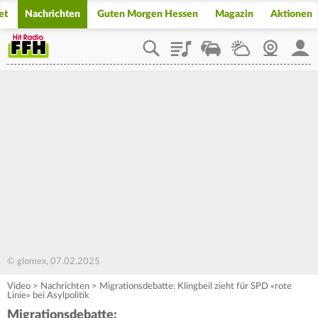
et
Nachrichten
Guten Morgen Hessen
Magazin
Aktionen
Playlist
Staupilot
Wetter
Webcam
Mein
© glomex, 07.02.2025
Video
>
Nachrichten
>
Migrationsdebatte: Klingbeil zieht für SPD «rote
Linie» bei Asylpolitik
Migrationsdebatte: