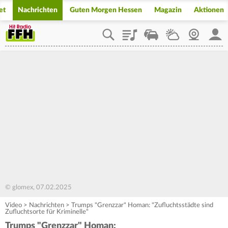
et
Nachrichten
Guten Morgen Hessen
Magazin
Aktionen
Playlist
Staupilot
Wetter
Webcam
Mein
© glomex, 07.02.2025
Video
>
Nachrichten
>
Trumps "Grenzzar" Homan: "Zufluchtsstädte sind
Zufluchtsorte für Kriminelle"
Trumps "Grenzzar" Homan: