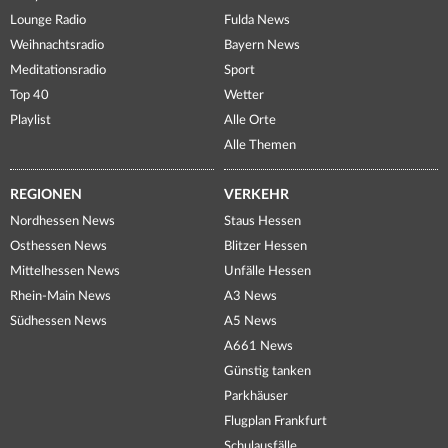
Lounge Radio
Fulda News
Weihnachtsradio
Bayern News
Meditationsradio
Sport
Top 40
Wetter
Playlist
Alle Orte
Alle Themen
REGIONEN
VERKEHR
Nordhessen News
Staus Hessen
Osthessen News
Blitzer Hessen
Mittelhessen News
Unfälle Hessen
Rhein-Main News
A3 News
Südhessen News
A5 News
A661 News
Günstig tanken
Parkhäuser
Flugplan Frankfurt
Schulausfälle