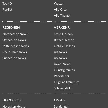
Top 40
Wetter
Playlist
Alle Orte
Alle Themen
REGIONEN
VERKEHR
Nordhessen News
Staus Hessen
Osthessen News
Blitzer Hessen
Mittelhessen News
Unfälle Hessen
Rhein-Main News
A3 News
Südhessen News
A5 News
A661 News
Günstig tanken
Parkhäuser
Flugplan Frankfurt
Schulausfälle
HOROSKOP
ON AIR
Horoskop Heute
Sendungen