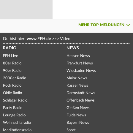
MEHR TOP-MELDUNGEN
Du bist hier:
www.FFH.de
>>>
Video
RADIO
NEWS
FFH Live
Hessen News
80er Radio
Frankfurt News
90er Radio
Wiesbaden News
2000er Radio
Mainz News
Rock Radio
Kassel News
Oldie Radio
Darmstadt News
Schlager Radio
Offenbach News
Party Radio
Gießen News
Lounge Radio
Fulda News
Weihnachtsradio
Bayern News
Meditationsradio
Sport