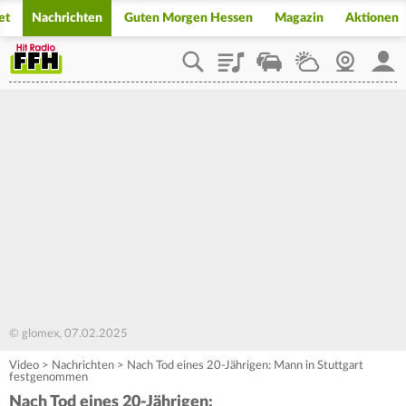
et
Nachrichten
Guten Morgen Hessen
Magazin
Aktionen
Playlist
Staupilot
Wetter
Webcam
Mein
© glomex, 07.02.2025
Video
>
Nachrichten
>
Nach Tod eines 20-Jährigen: Mann in Stuttgart
festgenommen
Nach Tod eines 20-Jährigen: