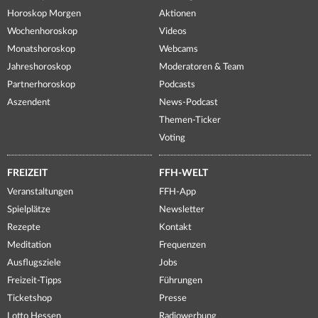
Horoskop Morgen
Aktionen
Wochenhoroskop
Videos
Monatshoroskop
Webcams
Jahreshoroskop
Moderatoren & Team
Partnerhoroskop
Podcasts
Aszendent
News-Podcast
Themen-Ticker
Voting
FREIZEIT
FFH-WELT
Veranstaltungen
FFH-App
Spielplätze
Newsletter
Rezepte
Kontakt
Meditation
Frequenzen
Ausflugsziele
Jobs
Freizeit-Tipps
Führungen
Ticketshop
Presse
Lotto Hessen
Radiowerbung