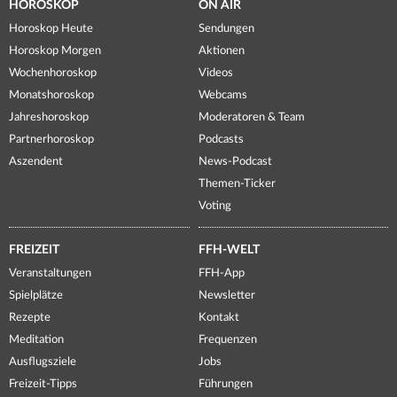
HOROSKOP
ON AIR
Horoskop Heute
Sendungen
Horoskop Morgen
Aktionen
Wochenhoroskop
Videos
Monatshoroskop
Webcams
Jahreshoroskop
Moderatoren & Team
Partnerhoroskop
Podcasts
Aszendent
News-Podcast
Themen-Ticker
Voting
FREIZEIT
FFH-WELT
Veranstaltungen
FFH-App
Spielplätze
Newsletter
Rezepte
Kontakt
Meditation
Frequenzen
Ausflugsziele
Jobs
Freizeit-Tipps
Führungen