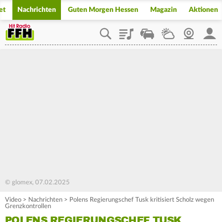
et
Nachrichten
Guten Morgen Hessen
Magazin
Aktionen
Playlist
Staupilot
Wetter
Webcam
Mein
© glomex, 07.02.2025
Video
>
Nachrichten
>
Polens Regierungschef Tusk kritisiert Scholz wegen
Grenzkontrollen
POLENS REGIERUNGSCHEF TUSK