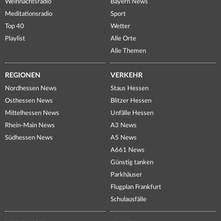
Weihnachtsradio
Bayern News
Meditationsradio
Sport
Top 40
Wetter
Playlist
Alle Orte
Alle Themen
REGIONEN
VERKEHR
Nordhessen News
Staus Hessen
Osthessen News
Blitzer Hessen
Mittelhessen News
Unfälle Hessen
Rhein-Main News
A3 News
Südhessen News
A5 News
A661 News
Günstig tanken
Parkhäuser
Flugplan Frankfurt
Schulausfälle