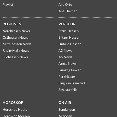
Playlist
Alle Orte
Alle Themen
REGIONEN
VERKEHR
Nordhessen News
Staus Hessen
Osthessen News
Blitzer Hessen
Mittelhessen News
Unfälle Hessen
Rhein-Main News
A3 News
Südhessen News
A5 News
A661 News
Günstig tanken
Parkhäuser
Flugplan Frankfurt
Schulausfälle
HOROSKOP
ON AIR
Horoskop Heute
Sendungen
Horoskop Morgen
Aktionen