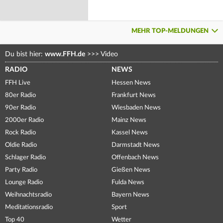
MEHR TOP-MELDUNGEN
Du bist hier:
www.FFH.de
>>>
Video
RADIO
NEWS
FFH Live
Hessen News
80er Radio
Frankfurt News
90er Radio
Wiesbaden News
2000er Radio
Mainz News
Rock Radio
Kassel News
Oldie Radio
Darmstadt News
Schlager Radio
Offenbach News
Party Radio
Gießen News
Lounge Radio
Fulda News
Weihnachtsradio
Bayern News
Meditationsradio
Sport
Top 40
Wetter