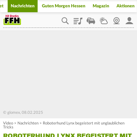
et
Nachrichten
Guten Morgen Hessen
Magazin
Aktionen
Playlist
Staupilot
Wetter
Webcam
Mein
© glomex, 08.02.2025
Video
>
Nachrichten
>
Roboterhund Lynx begeistert mit unglaublichen
Tricks
ROBOTERHUND LYNX BEGEISTERT MIT