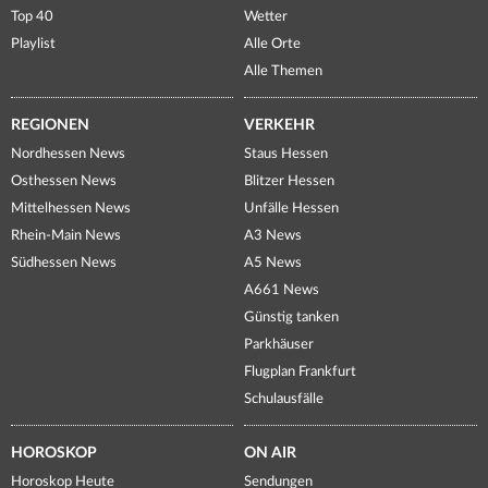
Top 40
Wetter
Playlist
Alle Orte
Alle Themen
REGIONEN
VERKEHR
Nordhessen News
Staus Hessen
Osthessen News
Blitzer Hessen
Mittelhessen News
Unfälle Hessen
Rhein-Main News
A3 News
Südhessen News
A5 News
A661 News
Günstig tanken
Parkhäuser
Flugplan Frankfurt
Schulausfälle
HOROSKOP
ON AIR
Horoskop Heute
Sendungen