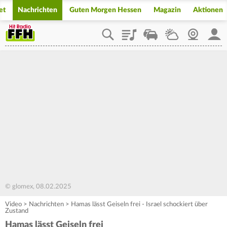
et
Nachrichten
Guten Morgen Hessen
Magazin
Aktionen
Playlist
Staupilot
Wetter
Webcam
Mein
© glomex, 08.02.2025
Video
>
Nachrichten
>
Hamas lässt Geiseln frei - Israel schockiert über
Zustand
Hamas lässt Geiseln frei