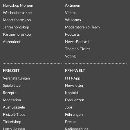
Horoskop Morgen
Aktionen
Wochenhoroskop
Videos
Monatshoroskop
Webcams
Jahreshoroskop
Moderatoren & Team
Partnerhoroskop
Podcasts
Aszendent
News-Podcast
Themen-Ticker
Voting
FREIZEIT
FFH-WELT
Veranstaltungen
FFH-App
Spielplätze
Newsletter
Rezepte
Kontakt
Meditation
Frequenzen
Ausflugsziele
Jobs
Freizeit-Tipps
Führungen
Ticketshop
Presse
Lotto Hessen
Radiowerbung