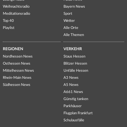
Weihnachtsradio
Bayern News
Meditationsradio
Sport
Top 40
Wetter
Playlist
Alle Orte
Alle Themen
REGIONEN
VERKEHR
Nordhessen News
Staus Hessen
Osthessen News
Blitzer Hessen
Mittelhessen News
Unfälle Hessen
Rhein-Main News
A3 News
Südhessen News
A5 News
A661 News
Günstig tanken
Parkhäuser
Flugplan Frankfurt
Schulausfälle