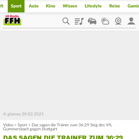
ft
Sport
Auto
Kino
Wissen
Lifestyle
Reise
Gami
Playlist
Staupilot
Wetter
Webcam
Mein
© glomex, 09.02.2025
Video
>
Sport
>
Das sagen die Trainer zum 36:29 Sieg des VfL
Gummersbach gegen Stuttgart
DAS SAGEN DIE TRAINER ZUM 36:29