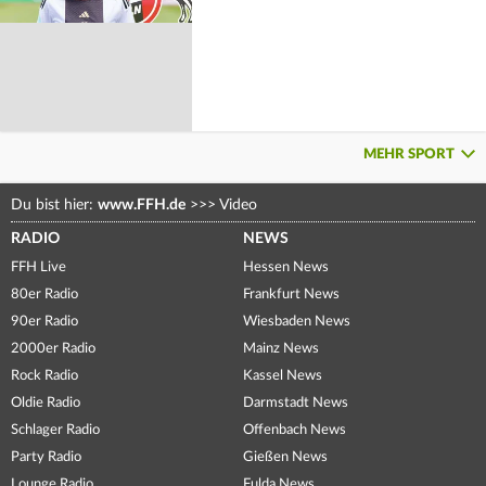
MEHR SPORT
Du bist hier:
www.FFH.de
>>>
Video
RADIO
NEWS
FFH Live
Hessen News
80er Radio
Frankfurt News
90er Radio
Wiesbaden News
2000er Radio
Mainz News
Rock Radio
Kassel News
Oldie Radio
Darmstadt News
Schlager Radio
Offenbach News
Party Radio
Gießen News
Lounge Radio
Fulda News