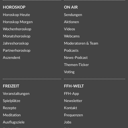
HOROSKOP
ON AIR
Horoskop Heute
Sendungen
Horoskop Morgen
Aktionen
Wochenhoroskop
Videos
Monatshoroskop
Webcams
Jahreshoroskop
Moderatoren & Team
Partnerhoroskop
Podcasts
Aszendent
News-Podcast
Themen-Ticker
Voting
FREIZEIT
FFH-WELT
Veranstaltungen
FFH-App
Spielplätze
Newsletter
Rezepte
Kontakt
Meditation
Frequenzen
Ausflugsziele
Jobs