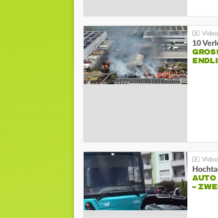
10 Ver
GROSS
NDLI
Hochta
AUTO
– ZW