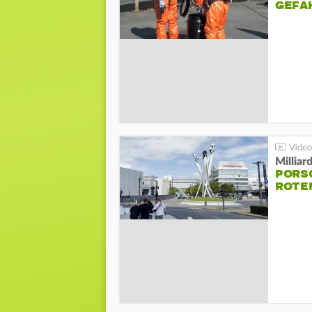
GEFA
Millia
PORSC
ROTE