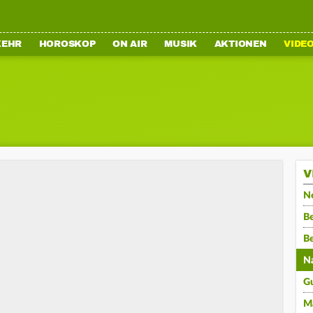
KEHR
HOROSKOP
ON AIR
MUSIK
AKTIONEN
VIDE
V
N
Be
B
N
G
M