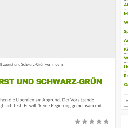
A
Mu
Wi
Sp
A
K
W
ft zuerst und Schwarz-Grün verhindern
Li
Re
RST UND SCHWARZ-GRÜN
G
hen die Liberalen am Abgrund. Der Vorsitzende
gt sich fest: Er will "keine Regierung gemeinsam mit