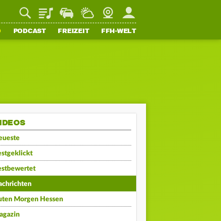
Playlist
Staupilot
Wetter
Webcam
Mein FFH
O
PODCAST
FREIZEIT
FFH-WELT
IDEOS
eueste
stgeklickt
estbewertet
achrichten
uten Morgen Hessen
agazin