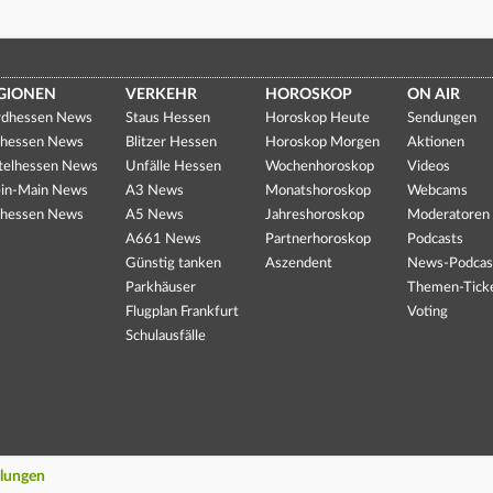
GIONEN
VERKEHR
HOROSKOP
ON AIR
dhessen News
Staus Hessen
Horoskop Heute
Sendungen
hessen News
Blitzer Hessen
Horoskop Morgen
Aktionen
telhessen News
Unfälle Hessen
Wochenhoroskop
Videos
in-Main News
A3 News
Monatshoroskop
Webcams
hessen News
A5 News
Jahreshoroskop
Moderatoren
A661 News
Partnerhoroskop
Podcasts
Günstig tanken
Aszendent
News-Podcas
Parkhäuser
Themen-Tick
Flugplan Frankfurt
Voting
Schulausfälle
llungen