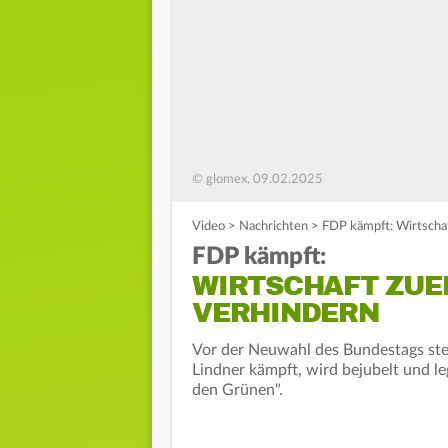
© glomex, 09.02.2025
Video
>
Nachrichten
>
FDP kämpft: Wirtscha
FDP kämpft:
WIRTSCHAFT ZUE
VERHINDERN
Vor der Neuwahl des Bundestags ste
Lindner kämpft, wird bejubelt und le
den Grünen".