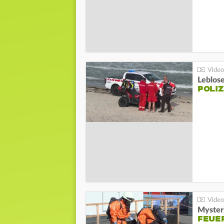
Leblos
POLIZ
Mysteri
FEUE