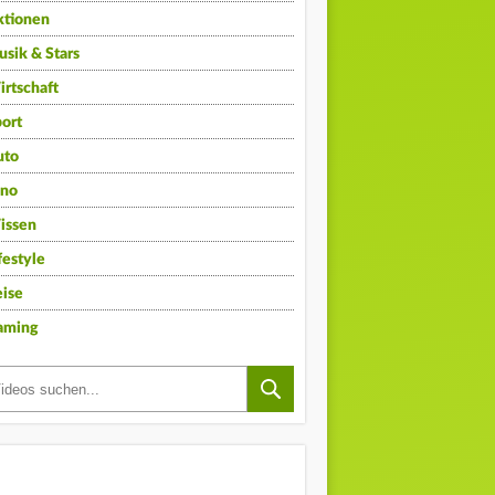
ktionen
sik & Stars
rtschaft
ort
uto
ino
issen
festyle
ise
aming