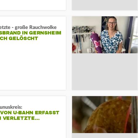
letzte - große Rauchwolke
BRAND IN GERNSHEIM E
CH GELÖSCHT
unuskreis:
 VON U-BAHN ERFASST
EI VERLETZTE…