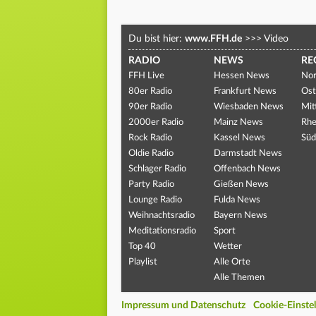
Du bist hier:
www.FFH.de
>>>
Video
RADIO
NEWS
RE
FFH Live
Hessen News
Nor
80er Radio
Frankfurt News
Ost
90er Radio
Wiesbaden News
Mit
2000er Radio
Mainz News
Rhe
Rock Radio
Kassel News
Süd
Oldie Radio
Darmstadt News
Schlager Radio
Offenbach News
Party Radio
Gießen News
Lounge Radio
Fulda News
Weihnachtsradio
Bayern News
Meditationsradio
Sport
Top 40
Wetter
Playlist
Alle Orte
Alle Themen
Impressum und Datenschutz
Cookie-Einste