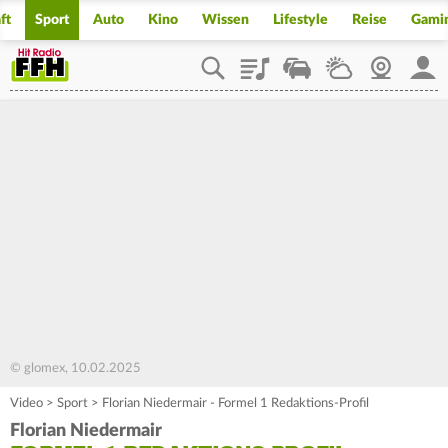
ft
Sport
Auto
Kino
Wissen
Lifestyle
Reise
Gami
Playlist
Staupilot
Wetter
Webcam
Mein
© glomex, 10.02.2025
Video
>
Sport
>
Florian Niedermair - Formel 1 Redaktions-Profil
Florian Niedermair