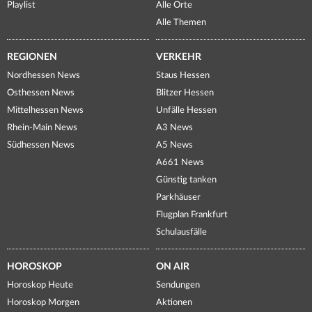
Playlist
Alle Orte
Alle Themen
REGIONEN
VERKEHR
Nordhessen News
Staus Hessen
Osthessen News
Blitzer Hessen
Mittelhessen News
Unfälle Hessen
Rhein-Main News
A3 News
Südhessen News
A5 News
A661 News
Günstig tanken
Parkhäuser
Flugplan Frankfurt
Schulausfälle
HOROSKOP
ON AIR
Horoskop Heute
Sendungen
Horoskop Morgen
Aktionen