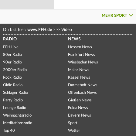
MEHR SPORT
Du bist hier:
www.FFH.de
>>>
Video
RADIO
NEWS
FFH Live
Hessen News
80er Radio
Frankfurt News
90er Radio
Wiesbaden News
2000er Radio
Mainz News
Rock Radio
Kassel News
Oldie Radio
Darmstadt News
Schlager Radio
Offenbach News
Party Radio
Gießen News
Lounge Radio
Fulda News
Weihnachtsradio
Bayern News
Meditationsradio
Sport
Top 40
Wetter