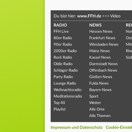
Du bist hier:
www.FFH.de
>>>
Video
RADIO
NEWS
RE
FFH Live
Hessen News
Nor
80er Radio
Frankfurt News
Ost
90er Radio
Wiesbaden News
Mit
2000er Radio
Mainz News
Rhe
Rock Radio
Kassel News
Süd
Oldie Radio
Darmstadt News
Schlager Radio
Offenbach News
Party Radio
Gießen News
Lounge Radio
Fulda News
Weihnachtsradio
Bayern News
Meditationsradio
Sport
Top 40
Wetter
Playlist
Alle Orte
Alle Themen
Impressum und Datenschutz
Cookie-Einste