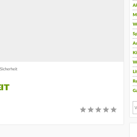
A
Mu
Wi
Sp
A
K
W
Sicherheit
Li
Re
IT
G