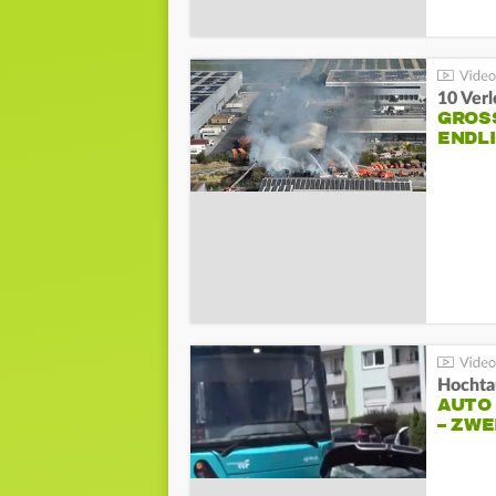
10 Ver
GROSS
NDLI
Hochta
AUTO
– ZW