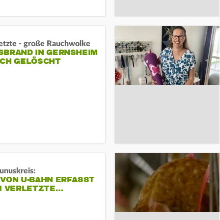
letzte - große Rauchwolke
BRAND IN GERNSHEIM E
CH GELÖSCHT
unuskreis:
 VON U-BAHN ERFASST
EI VERLETZTE…