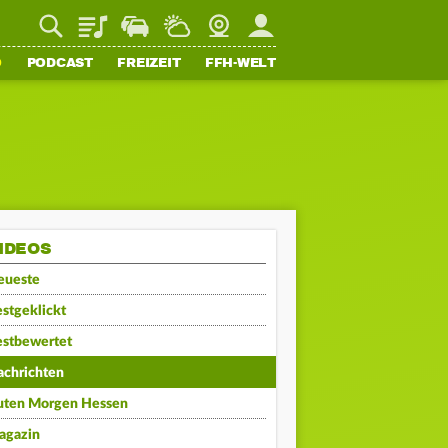
Playlist
Staupilot
Wetter
Webcam
Mein FFH
O
PODCAST
FREIZEIT
FFH-WELT
IDEOS
eueste
stgeklickt
estbewertet
achrichten
uten Morgen Hessen
agazin