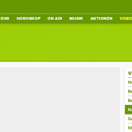
KEHR
HOROSKOP
ON AIR
MUSIK
AKTIONEN
VIDE
V
N
Be
B
N
G
M