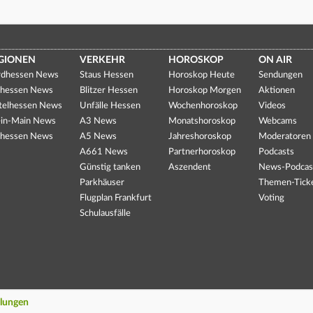
GIONEN
VERKEHR
HOROSKOP
ON AIR
dhessen News
Staus Hessen
Horoskop Heute
Sendungen
hessen News
Blitzer Hessen
Horoskop Morgen
Aktionen
telhessen News
Unfälle Hessen
Wochenhoroskop
Videos
in-Main News
A3 News
Monatshoroskop
Webcams
hessen News
A5 News
Jahreshoroskop
Moderatoren
A661 News
Partnerhoroskop
Podcasts
Günstig tanken
Aszendent
News-Podcas
Parkhäuser
Themen-Tick
Flugplan Frankfurt
Voting
Schulausfälle
llungen