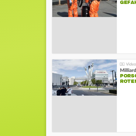
GEFA
Millia
PORSC
ROTE