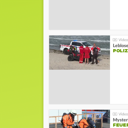
Leblos
POLIZ
Mysteri
FEUE