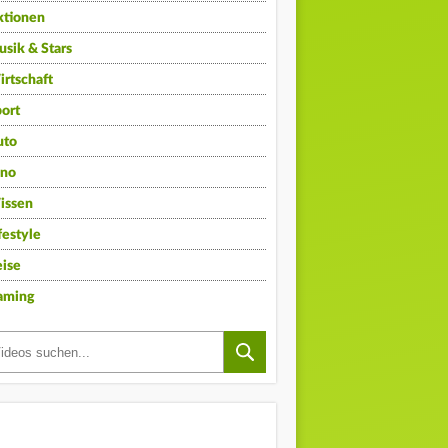
ktionen
sik & Stars
rtschaft
ort
uto
ino
issen
festyle
ise
aming