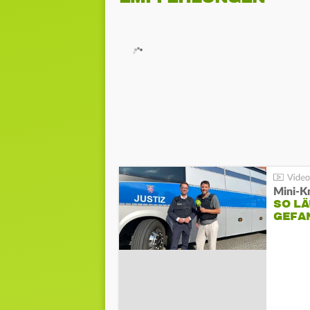
Mini-K
SO LÄ
GEFA