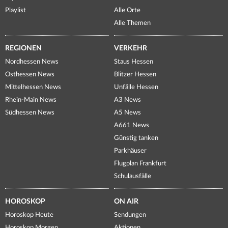
Playlist
Alle Orte
Alle Themen
REGIONEN
VERKEHR
Nordhessen News
Staus Hessen
Osthessen News
Blitzer Hessen
Mittelhessen News
Unfälle Hessen
Rhein-Main News
A3 News
Südhessen News
A5 News
A661 News
Günstig tanken
Parkhäuser
Flugplan Frankfurt
Schulausfälle
HOROSKOP
ON AIR
Horoskop Heute
Sendungen
Horoskop Morgen
Aktionen