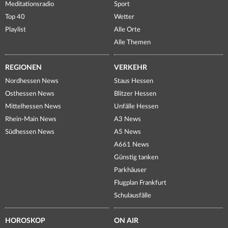
Meditationsradio
Sport
Top 40
Wetter
Playlist
Alle Orte
Alle Themen
REGIONEN
VERKEHR
Nordhessen News
Staus Hessen
Osthessen News
Blitzer Hessen
Mittelhessen News
Unfälle Hessen
Rhein-Main News
A3 News
Südhessen News
A5 News
A661 News
Günstig tanken
Parkhäuser
Flugplan Frankfurt
Schulausfälle
HOROSKOP
ON AIR