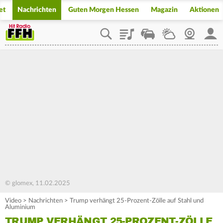
et
Nachrichten
Guten Morgen Hessen
Magazin
Aktionen
Playlist
Staupilot
Wetter
Webcam
Mein
© glomex, 11.02.2025
Video
>
Nachrichten
>
Trump verhängt 25-Prozent-Zölle auf Stahl und
Aluminium
TRUMP VERHÄNGT 25-PROZENT-ZÖLLE