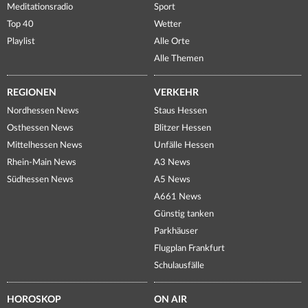
Meditationsradio
Sport
Top 40
Wetter
Playlist
Alle Orte
Alle Themen
REGIONEN
VERKEHR
Nordhessen News
Staus Hessen
Osthessen News
Blitzer Hessen
Mittelhessen News
Unfälle Hessen
Rhein-Main News
A3 News
Südhessen News
A5 News
A661 News
Günstig tanken
Parkhäuser
Flugplan Frankfurt
Schulausfälle
HOROSKOP
ON AIR