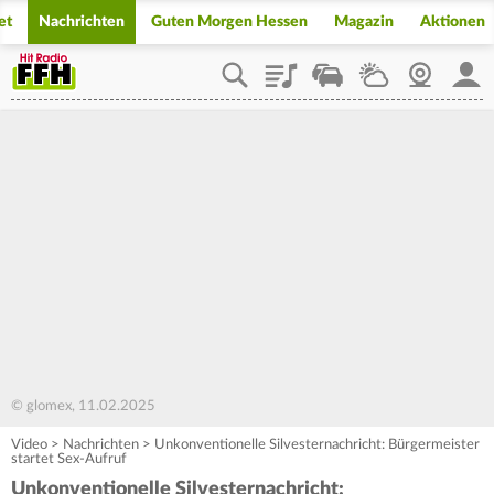
et
Nachrichten
Guten Morgen Hessen
Magazin
Aktionen
Playlist
Staupilot
Wetter
Webcam
Mein
© glomex, 11.02.2025
Video
>
Nachrichten
>
Unkonventionelle Silvesternachricht: Bürgermeister
startet Sex-Aufruf
Unkonventionelle Silvesternachricht: