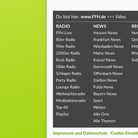
Du bist hier:
www.FFH.de
>>>
Video
RADIO
NEWS
RE
FFH Live
Hessen News
Nor
80er Radio
Frankfurt News
Ost
90er Radio
Wiesbaden News
Mit
2000er Radio
Mainz News
Rhe
Rock Radio
Kassel News
Süd
Oldie Radio
Darmstadt News
Schlager Radio
Offenbach News
Party Radio
Gießen News
Lounge Radio
Fulda News
Weihnachtsradio
Bayern News
Meditationsradio
Sport
Top 40
Wetter
Playlist
Alle Orte
Alle Themen
Impressum und Datenschutz
Cookie-Einste