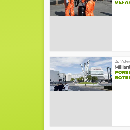
GEFA
Millia
PORSC
ROTE