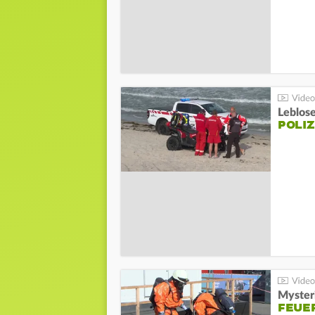
Leblos
POLIZ
Mysteri
FEUE