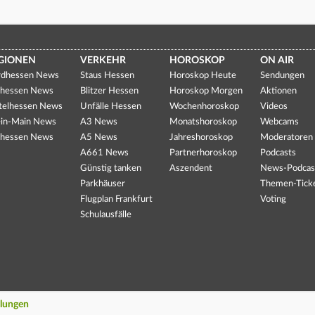
GIONEN
VERKEHR
HOROSKOP
ON AIR
dhessen News
Staus Hessen
Horoskop Heute
Sendungen
hessen News
Blitzer Hessen
Horoskop Morgen
Aktionen
telhessen News
Unfälle Hessen
Wochenhoroskop
Videos
in-Main News
A3 News
Monatshoroskop
Webcams
hessen News
A5 News
Jahreshoroskop
Moderatoren
A661 News
Partnerhoroskop
Podcasts
Günstig tanken
Aszendent
News-Podcas
Parkhäuser
Themen-Tick
Flugplan Frankfurt
Voting
Schulausfälle
llungen