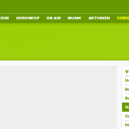
KEHR
HOROSKOP
ON AIR
MUSIK
AKTIONEN
VIDE
V
N
Be
B
N
G
M