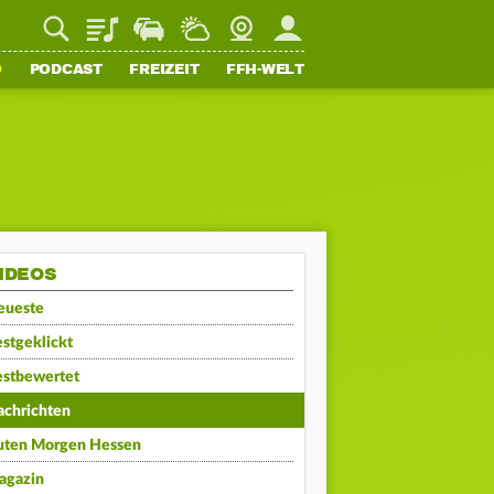
Playlist
Staupilot
Wetter
Webcam
Mein FFH
O
PODCAST
FREIZEIT
FFH-WELT
IDEOS
eueste
stgeklickt
estbewertet
achrichten
uten Morgen Hessen
agazin