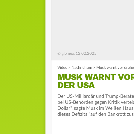
© glomex, 12.02.2025
Video
>
Nachrichten
>
Musk warnt vor droh
MUSK WARNT VO
DER USA
Der US-Milliardär und Trump-Berate
bei US-Behörden gegen Kritik verteid
Dollar", sagte Musk im Weißen Haus
dieses Defizits "auf den Bankrott zus