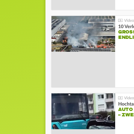
10 Ver
GROSS
NDLI
Hochta
AUTO
– ZW