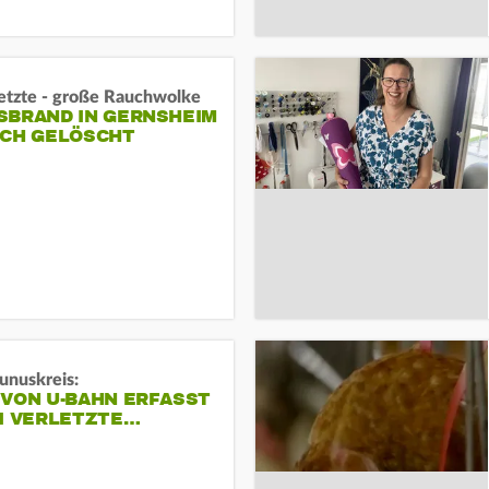
letzte - große Rauchwolke
BRAND IN GERNSHEIM E
CH GELÖSCHT
unuskreis:
 VON U-BAHN ERFASST
EI VERLETZTE…