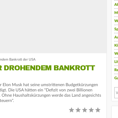
A
Mu
Wi
Sp
A
K
W
endem Bankrott der USA
Li
R DROHENDEM BANKROTT
Re
G
r Elon Musk hat seine umstrittenen Budgetkürzungen
igt. Die USA hätten ein "Defizit von zwei Billionen
. Ohne Haushaltskürzungen werde das Land angesichts
teuern".