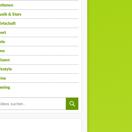
ktionen
sik & Stars
rtschaft
ort
uto
ino
issen
festyle
ise
aming