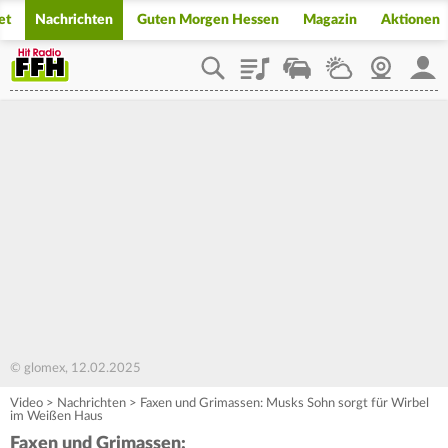
et
Nachrichten
Guten Morgen Hessen
Magazin
Aktionen
Playlist
Staupilot
Wetter
Webcam
Mein
© glomex, 12.02.2025
Video
>
Nachrichten
>
Faxen und Grimassen: Musks Sohn sorgt für Wirbel
im Weißen Haus
Faxen und Grimassen: