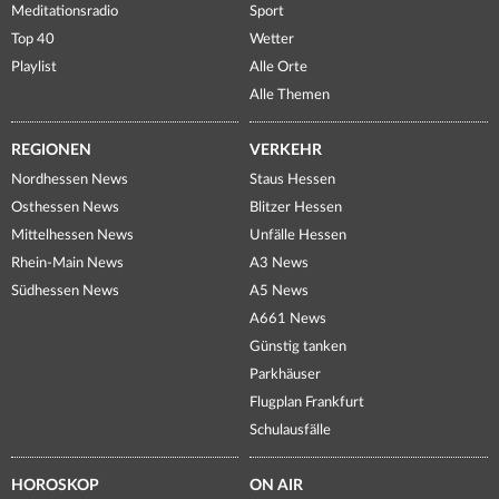
Meditationsradio
Sport
Top 40
Wetter
Playlist
Alle Orte
Alle Themen
REGIONEN
VERKEHR
Nordhessen News
Staus Hessen
Osthessen News
Blitzer Hessen
Mittelhessen News
Unfälle Hessen
Rhein-Main News
A3 News
Südhessen News
A5 News
A661 News
Günstig tanken
Parkhäuser
Flugplan Frankfurt
Schulausfälle
HOROSKOP
ON AIR