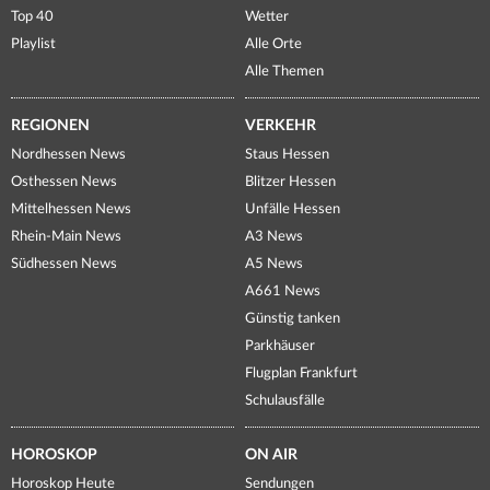
Top 40
Wetter
Playlist
Alle Orte
Alle Themen
REGIONEN
VERKEHR
Nordhessen News
Staus Hessen
Osthessen News
Blitzer Hessen
Mittelhessen News
Unfälle Hessen
Rhein-Main News
A3 News
Südhessen News
A5 News
A661 News
Günstig tanken
Parkhäuser
Flugplan Frankfurt
Schulausfälle
HOROSKOP
ON AIR
Horoskop Heute
Sendungen