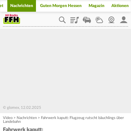
et
Nachrichten
Guten Morgen Hessen
Magazin
Aktionen
Playlist
Staupilot
Wetter
Webcam
Mein
© glomex, 12.02.2025
Video
>
Nachrichten
>
Fahrwerk kaputt: Flugzeug rutscht bäuchlings über
Landebahn
Fahrwerk kaputt: