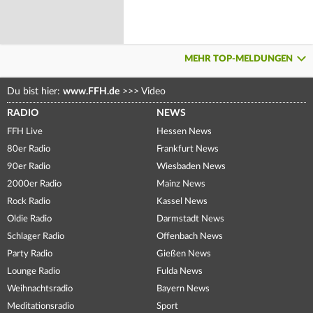
MEHR TOP-MELDUNGEN
Du bist hier:
www.FFH.de
>>>
Video
RADIO
NEWS
FFH Live
Hessen News
80er Radio
Frankfurt News
90er Radio
Wiesbaden News
2000er Radio
Mainz News
Rock Radio
Kassel News
Oldie Radio
Darmstadt News
Schlager Radio
Offenbach News
Party Radio
Gießen News
Lounge Radio
Fulda News
Weihnachtsradio
Bayern News
Meditationsradio
Sport