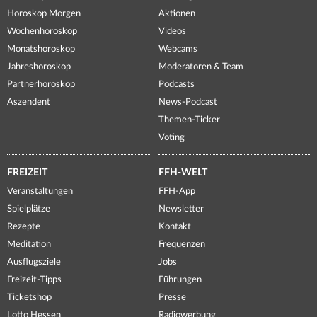
Horoskop Morgen
Aktionen
Wochenhoroskop
Videos
Monatshoroskop
Webcams
Jahreshoroskop
Moderatoren & Team
Partnerhoroskop
Podcasts
Aszendent
News-Podcast
Themen-Ticker
Voting
FREIZEIT
FFH-WELT
Veranstaltungen
FFH-App
Spielplätze
Newsletter
Rezepte
Kontakt
Meditation
Frequenzen
Ausflugsziele
Jobs
Freizeit-Tipps
Führungen
Ticketshop
Presse
Lotto Hessen
Radiowerbung