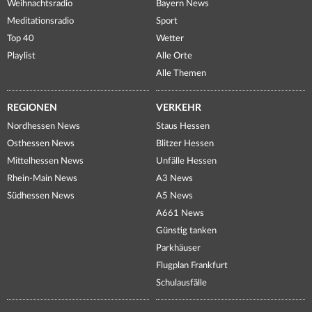
Weihnachtsradio
Bayern News
Meditationsradio
Sport
Top 40
Wetter
Playlist
Alle Orte
Alle Themen
REGIONEN
VERKEHR
Nordhessen News
Staus Hessen
Osthessen News
Blitzer Hessen
Mittelhessen News
Unfälle Hessen
Rhein-Main News
A3 News
Südhessen News
A5 News
A661 News
Günstig tanken
Parkhäuser
Flugplan Frankfurt
Schulausfälle