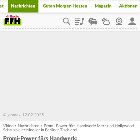
et
Nachrichten
Guten Morgen Hessen
Magazin
Aktionen
Playlist
Staupilot
Wetter
Webcam
Mein
© glomex, 12.02.2025
Video
>
Nachrichten
>
Promi-Power fürs Handwerk: Merz und Hollywood-
Schauspieler Moeller in Berliner Tischlerei
Promi-Power fürs Handwerk: