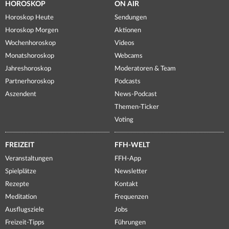
HOROSKOP
ON AIR
Horoskop Heute
Sendungen
Horoskop Morgen
Aktionen
Wochenhoroskop
Videos
Monatshoroskop
Webcams
Jahreshoroskop
Moderatoren & Team
Partnerhoroskop
Podcasts
Aszendent
News-Podcast
Themen-Ticker
Voting
FREIZEIT
FFH-WELT
Veranstaltungen
FFH-App
Spielplätze
Newsletter
Rezepte
Kontakt
Meditation
Frequenzen
Ausflugsziele
Jobs
Freizeit-Tipps
Führungen