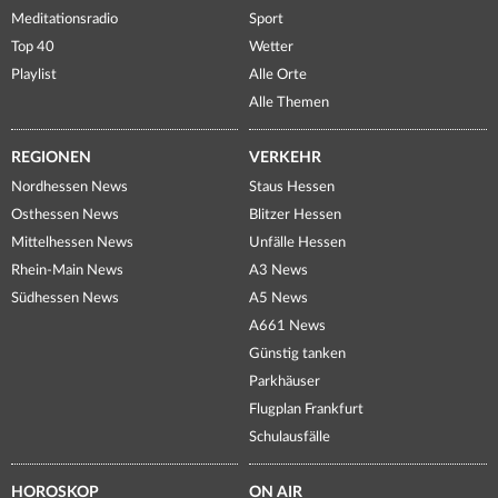
Meditationsradio
Sport
Top 40
Wetter
Playlist
Alle Orte
Alle Themen
REGIONEN
VERKEHR
Nordhessen News
Staus Hessen
Osthessen News
Blitzer Hessen
Mittelhessen News
Unfälle Hessen
Rhein-Main News
A3 News
Südhessen News
A5 News
A661 News
Günstig tanken
Parkhäuser
Flugplan Frankfurt
Schulausfälle
HOROSKOP
ON AIR