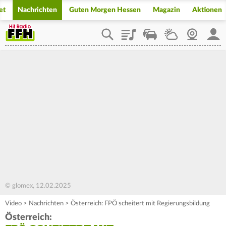
et
Nachrichten
Guten Morgen Hessen
Magazin
Aktionen
Playlist
Staupilot
Wetter
Webcam
Mein
© glomex, 12.02.2025
Video
>
Nachrichten
>
Österreich: FPÖ scheitert mit Regierungsbildung
Österreich: