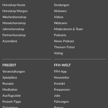
Horoskop Heute
Sendungen
Horoskop Morgen
Aktionen
Wochenhoroskop
Videos
Monatshoroskop
Webcams
Jahreshoroskop
Moderatoren & Team
Partnerhoroskop
Podcasts
Aszendent
News-Podcast
Themen-Ticker
Voting
FREIZEIT
FFH-WELT
Veranstaltungen
FFH-App
Spielplätze
Newsletter
Rezepte
Kontakt
Meditation
Frequenzen
Ausflugsziele
Jobs
Freizeit-Tipps
Führungen
Ticketshop
Presse