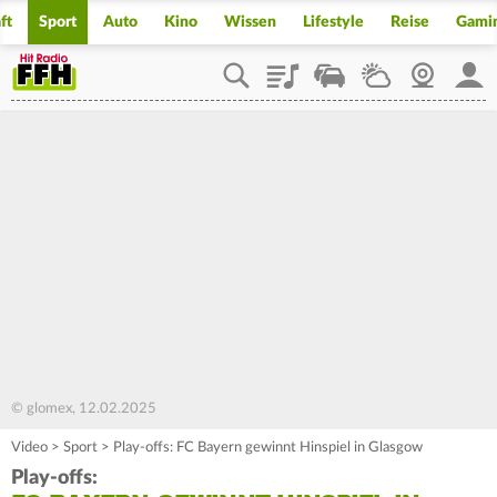
ft
Sport
Auto
Kino
Wissen
Lifestyle
Reise
Gami
Playlist
Staupilot
Wetter
Webcam
Mein
© glomex, 12.02.2025
Video
>
Sport
>
Play-offs: FC Bayern gewinnt Hinspiel in Glasgow
Play-offs: