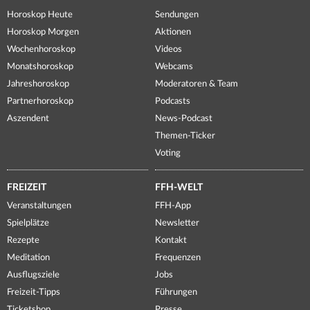
Horoskop Heute
Sendungen
Horoskop Morgen
Aktionen
Wochenhoroskop
Videos
Monatshoroskop
Webcams
Jahreshoroskop
Moderatoren & Team
Partnerhoroskop
Podcasts
Aszendent
News-Podcast
Themen-Ticker
Voting
FREIZEIT
FFH-WELT
Veranstaltungen
FFH-App
Spielplätze
Newsletter
Rezepte
Kontakt
Meditation
Frequenzen
Ausflugsziele
Jobs
Freizeit-Tipps
Führungen
Ticketshop
Presse