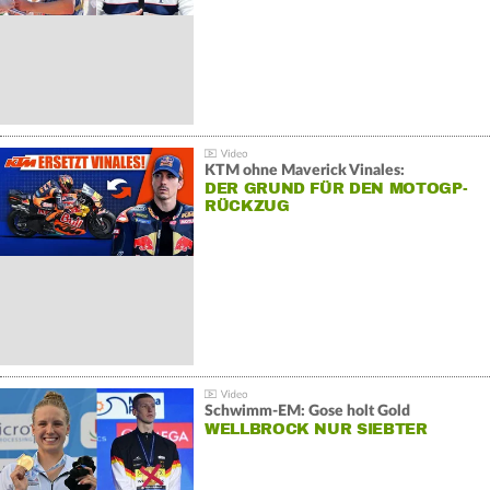
KTM ohne Maverick Vinales:
DER GRUND FÜR DEN MOTOGP-
RÜCKZUG
Schwimm-EM: Gose holt Gold
WELLBROCK NUR SIEBTER