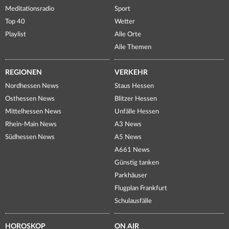
Meditationsradio
Sport
Top 40
Wetter
Playlist
Alle Orte
Alle Themen
REGIONEN
VERKEHR
Nordhessen News
Staus Hessen
Osthessen News
Blitzer Hessen
Mittelhessen News
Unfälle Hessen
Rhein-Main News
A3 News
Südhessen News
A5 News
A661 News
Günstig tanken
Parkhäuser
Flugplan Frankfurt
Schulausfälle
HOROSKOP
ON AIR