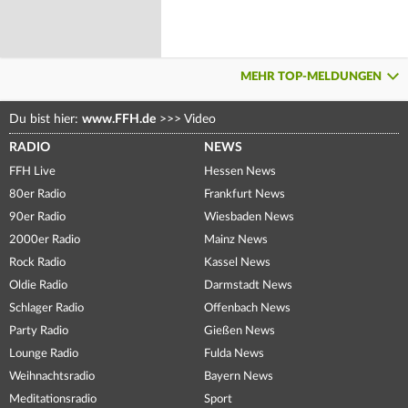
MEHR TOP-MELDUNGEN
Du bist hier:
www.FFH.de
>>>
Video
RADIO
NEWS
FFH Live
Hessen News
80er Radio
Frankfurt News
90er Radio
Wiesbaden News
2000er Radio
Mainz News
Rock Radio
Kassel News
Oldie Radio
Darmstadt News
Schlager Radio
Offenbach News
Party Radio
Gießen News
Lounge Radio
Fulda News
Weihnachtsradio
Bayern News
Meditationsradio
Sport