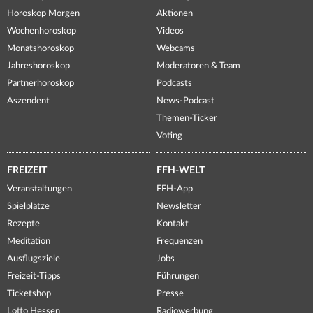
Horoskop Morgen
Aktionen
Wochenhoroskop
Videos
Monatshoroskop
Webcams
Jahreshoroskop
Moderatoren & Team
Partnerhoroskop
Podcasts
Aszendent
News-Podcast
Themen-Ticker
Voting
FREIZEIT
FFH-WELT
Veranstaltungen
FFH-App
Spielplätze
Newsletter
Rezepte
Kontakt
Meditation
Frequenzen
Ausflugsziele
Jobs
Freizeit-Tipps
Führungen
Ticketshop
Presse
Lotto Hessen
Radiowerbung