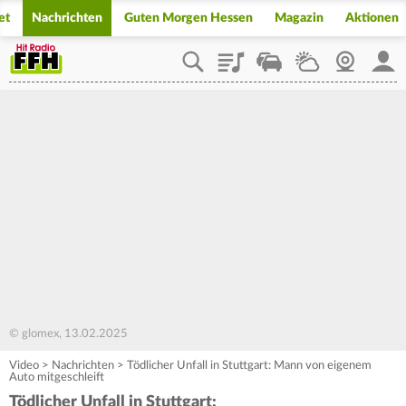
et
Nachrichten
Guten Morgen Hessen
Magazin
Aktionen
Playlist
Staupilot
Wetter
Webcam
Mein
© glomex, 13.02.2025
Video
>
Nachrichten
>
Tödlicher Unfall in Stuttgart: Mann von eigenem
Auto mitgeschleift
Tödlicher Unfall in Stuttgart: