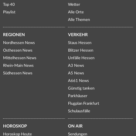
Top 40
Wetter
Playlist
Alle Orte
Alle Themen
REGIONEN
VERKEHR
Nordhessen News
Staus Hessen
Osthessen News
Blitzer Hessen
Mittelhessen News
Unfälle Hessen
Rhein-Main News
A3 News
Südhessen News
A5 News
A661 News
Günstig tanken
Parkhäuser
Flugplan Frankfurt
Schulausfälle
HOROSKOP
ON AIR
Horoskop Heute
Sendungen