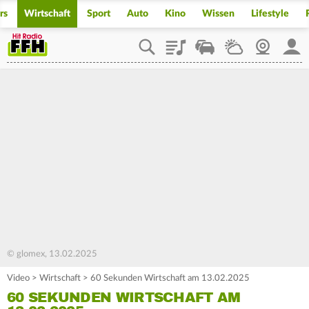
rs
Wirtschaft
Sport
Auto
Kino
Wissen
Lifestyle
Playlist
Staupilot
Wetter
Webcam
Mein
© glomex, 13.02.2025
Video
>
Wirtschaft
>
60 Sekunden Wirtschaft am 13.02.2025
60 SEKUNDEN WIRTSCHAFT AM