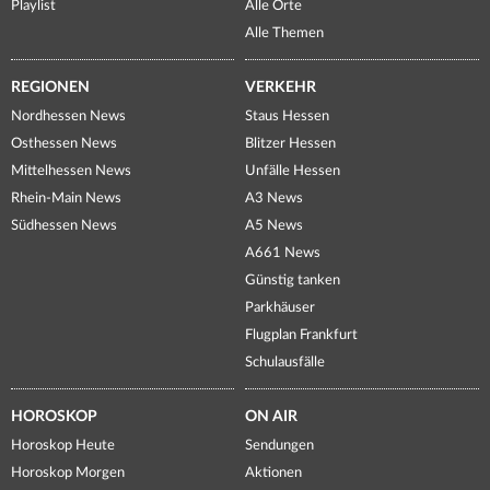
Playlist
Alle Orte
Alle Themen
REGIONEN
VERKEHR
Nordhessen News
Staus Hessen
Osthessen News
Blitzer Hessen
Mittelhessen News
Unfälle Hessen
Rhein-Main News
A3 News
Südhessen News
A5 News
A661 News
Günstig tanken
Parkhäuser
Flugplan Frankfurt
Schulausfälle
HOROSKOP
ON AIR
Horoskop Heute
Sendungen
Horoskop Morgen
Aktionen