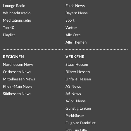
Lounge Radio
Fulda News
Weihnachtsradio
Bayern News
Meditationsradio
Sport
Top 40
Wetter
Playlist
Alle Orte
Alle Themen
REGIONEN
VERKEHR
Nordhessen News
Staus Hessen
Osthessen News
Blitzer Hessen
Mittelhessen News
Unfälle Hessen
Rhein-Main News
A3 News
Südhessen News
A5 News
A661 News
Günstig tanken
Parkhäuser
Flugplan Frankfurt
Schulausfälle