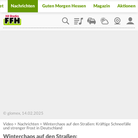
et
Nachrichten
Guten Morgen Hessen
Magazin
Aktionen
Playlist
Staupilot
Wetter
Webcam
Mein
© glomex, 14.02.2025
Video
>
Nachrichten
>
Winterchaos auf den Straßen: Kräftige Schneefälle
und strenger Frost in Deutschland
Winterchaos auf den Straßen: