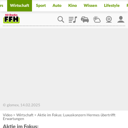
rs
Wirtschaft
Sport
Auto
Kino
Wissen
Lifestyle
Playlist
Staupilot
Wetter
Webcam
Mein
© glomex, 14.02.2025
Video
>
Wirtschaft
>
Aktie im Fokus: Luxuskonzern Hermes übertrifft
Erwartungen
Aktie im Fokus: