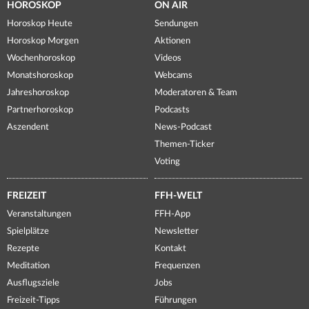
HOROSKOP
ON AIR
Horoskop Heute
Sendungen
Horoskop Morgen
Aktionen
Wochenhoroskop
Videos
Monatshoroskop
Webcams
Jahreshoroskop
Moderatoren & Team
Partnerhoroskop
Podcasts
Aszendent
News-Podcast
Themen-Ticker
Voting
FREIZEIT
FFH-WELT
Veranstaltungen
FFH-App
Spielplätze
Newsletter
Rezepte
Kontakt
Meditation
Frequenzen
Ausflugsziele
Jobs
Freizeit-Tipps
Führungen