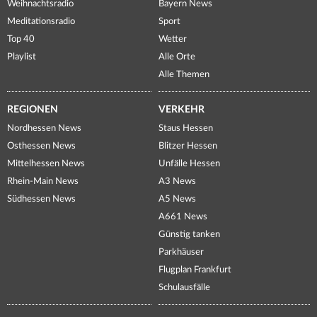
Weihnachtsradio
Bayern News
Meditationsradio
Sport
Top 40
Wetter
Playlist
Alle Orte
Alle Themen
REGIONEN
VERKEHR
Nordhessen News
Staus Hessen
Osthessen News
Blitzer Hessen
Mittelhessen News
Unfälle Hessen
Rhein-Main News
A3 News
Südhessen News
A5 News
A661 News
Günstig tanken
Parkhäuser
Flugplan Frankfurt
Schulausfälle