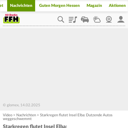
et
Nachrichten
Guten Morgen Hessen
Magazin
Aktionen
Playlist
Staupilot
Wetter
Webcam
Mein
© glomex, 14.02.2025
Video
>
Nachrichten
>
Starkregen flutet Insel Elba: Dutzende Autos
weggeschwemmt
Starkregen flutet Insel Elba: