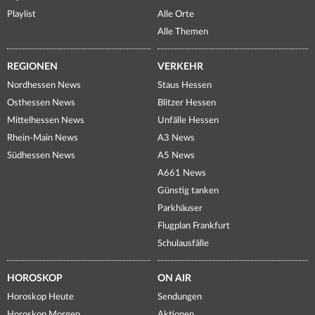
Playlist
Alle Orte
Alle Themen
REGIONEN
VERKEHR
Nordhessen News
Staus Hessen
Osthessen News
Blitzer Hessen
Mittelhessen News
Unfälle Hessen
Rhein-Main News
A3 News
Südhessen News
A5 News
A661 News
Günstig tanken
Parkhäuser
Flugplan Frankfurt
Schulausfälle
HOROSKOP
ON AIR
Horoskop Heute
Sendungen
Horoskop Morgen
Aktionen