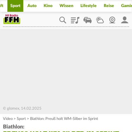
ft
Sport
Auto
Kino
Wissen
Lifestyle
Reise
Gami
Playlist
Staupilot
Wetter
Webcam
Mein
© glomex, 14.02.2025
Video
>
Sport
>
Biathlon: Preuß holt WM-Silber im Sprint
Biathlon: