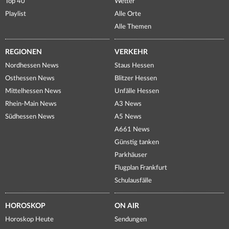
Top 40
Wetter
Playlist
Alle Orte
Alle Themen
REGIONEN
VERKEHR
Nordhessen News
Staus Hessen
Osthessen News
Blitzer Hessen
Mittelhessen News
Unfälle Hessen
Rhein-Main News
A3 News
Südhessen News
A5 News
A661 News
Günstig tanken
Parkhäuser
Flugplan Frankfurt
Schulausfälle
HOROSKOP
ON AIR
Horoskop Heute
Sendungen