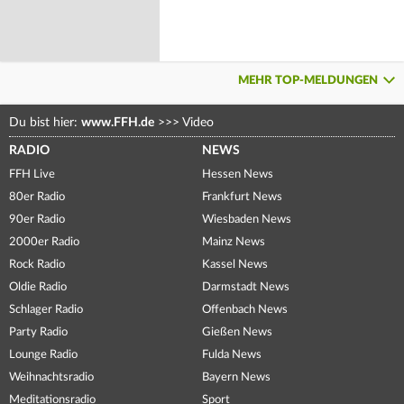
MEHR TOP-MELDUNGEN
Du bist hier:
www.FFH.de
>>>
Video
RADIO
NEWS
FFH Live
Hessen News
80er Radio
Frankfurt News
90er Radio
Wiesbaden News
2000er Radio
Mainz News
Rock Radio
Kassel News
Oldie Radio
Darmstadt News
Schlager Radio
Offenbach News
Party Radio
Gießen News
Lounge Radio
Fulda News
Weihnachtsradio
Bayern News
Meditationsradio
Sport