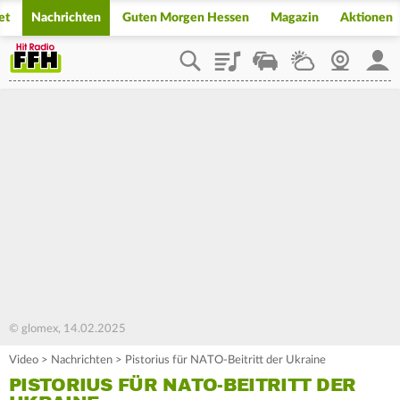
et
Nachrichten
Guten Morgen Hessen
Magazin
Aktionen
Playlist
Staupilot
Wetter
Webcam
Mein
© glomex, 14.02.2025
Video
>
Nachrichten
>
Pistorius für NATO-Beitritt der Ukraine
PISTORIUS FÜR NATO-BEITRITT DER