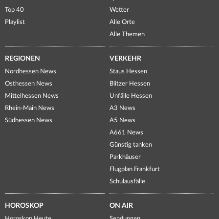
Top 40
Wetter
Playlist
Alle Orte
Alle Themen
REGIONEN
VERKEHR
Nordhessen News
Staus Hessen
Osthessen News
Blitzer Hessen
Mittelhessen News
Unfälle Hessen
Rhein-Main News
A3 News
Südhessen News
A5 News
A661 News
Günstig tanken
Parkhäuser
Flugplan Frankfurt
Schulausfälle
HOROSKOP
ON AIR
Horoskop Heute
Sendungen