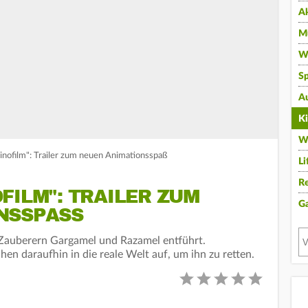
A
Mu
Wi
Sp
A
K
W
inofilm": Trailer zum neuen Animationsspaß
Li
Re
FILM": TRAILER ZUM
G
NSSPASS
Zauberern Gargamel und Razamel entführt.
en daraufhin in die reale Welt auf, um ihn zu retten.