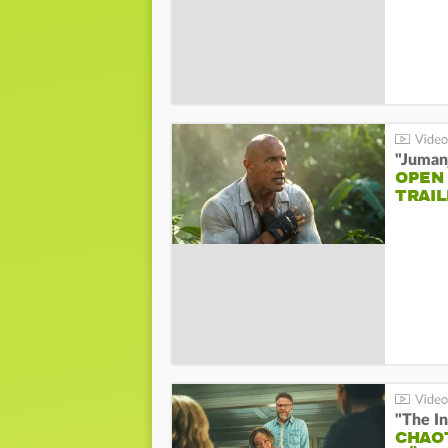
"Jumanj
OPEN
TRAIL
"The In
CHAO