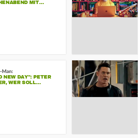
HENABEND MIT…
r-Man:
 NEW DAY": PETER
ER, WER SOLL…