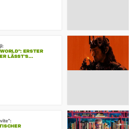
i:
 WORLD": ERSTER
ER LÄSST'S…
vite":
TISCHER