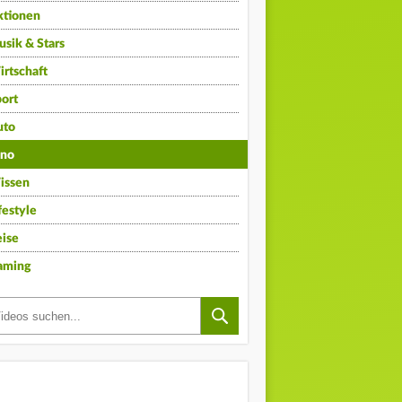
ktionen
sik & Stars
rtschaft
ort
uto
ino
issen
festyle
ise
aming