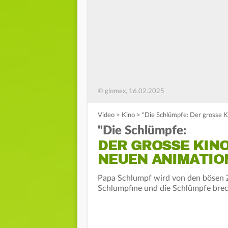
© glomex, 16.02.2025
Video
>
Kino
>
"Die Schlümpfe: Der grosse K
"Die Schlümpfe:
DER GROSSE KINO
NEUEN ANIMATIO
Papa Schlumpf wird von den bösen 
Schlumpfine und die Schlümpfe brech