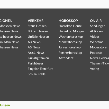
GIONEN
VERKEHR
HOROSKOP
ON AIR
dhessen News
Staus Hessen
Horoskop Heute
Sendungen
hessen News
Blitzer Hessen
Horoskop Morgen
Aktionen
telhessen News
Unfälle Hessen
Wochenhoroskop
Videos
in-Main News
A3 News
Monatshoroskop
Webcams
hessen News
A5 News
Jahreshoroskop
Moderatoren
A661 News
Partnerhoroskop
Podcasts
Günstig tanken
Aszendent
News-Podcas
Parkhäuser
Themen-Tick
Flugplan Frankfurt
Voting
Schulausfälle
llungen