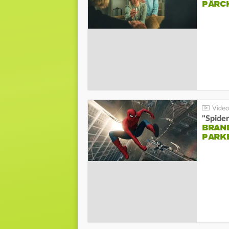
PÄRC
"Spide
BRAND
PARK