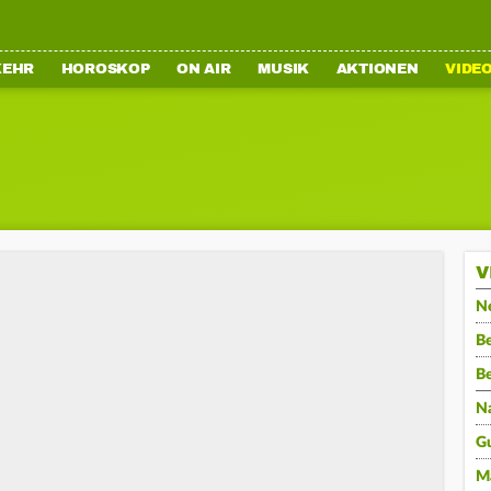
KEHR
HOROSKOP
ON AIR
MUSIK
AKTIONEN
VIDE
V
N
Be
B
N
G
M