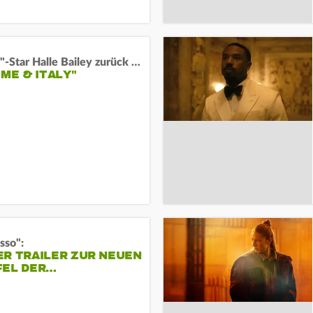
"Arielle"-Star Halle Bailey zurück auf der Leinwand:
 ME & ITALY"
sso":
ER TRAILER ZUR NEUEN
FEL DER…