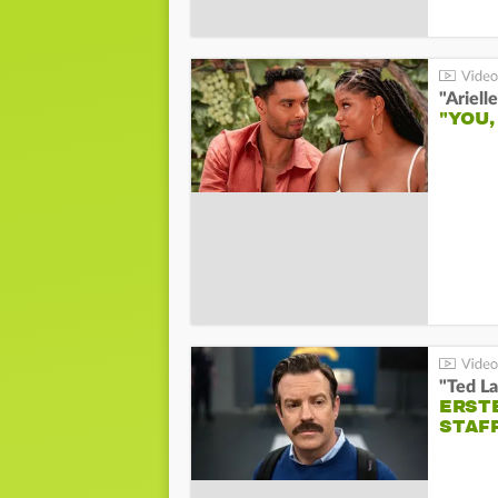
"YOU,
"Ted La
ERST
STAF