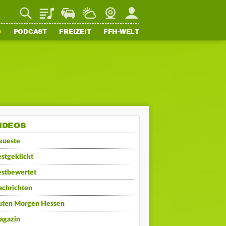
Playlist
Staupilot
Wetter
Webcam
Mein FFH
O
PODCAST
FREIZEIT
FFH-WELT
IDEOS
eueste
stgeklickt
estbewertet
achrichten
uten Morgen Hessen
agazin