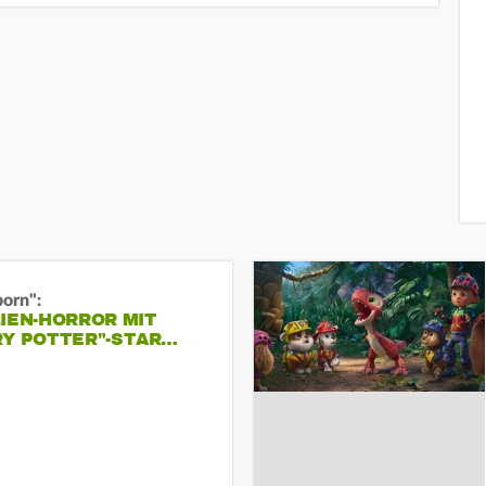
born":
IEN-HORROR MIT
RY POTTER"-STAR…