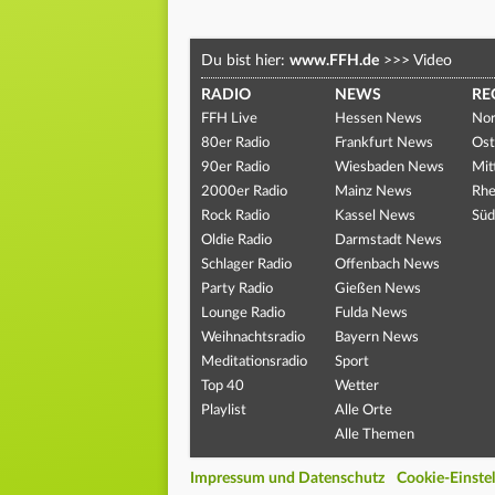
Du bist hier:
www.FFH.de
>>>
Video
RADIO
NEWS
RE
FFH Live
Hessen News
Nor
80er Radio
Frankfurt News
Ost
90er Radio
Wiesbaden News
Mit
2000er Radio
Mainz News
Rhe
Rock Radio
Kassel News
Süd
Oldie Radio
Darmstadt News
Schlager Radio
Offenbach News
Party Radio
Gießen News
Lounge Radio
Fulda News
Weihnachtsradio
Bayern News
Meditationsradio
Sport
Top 40
Wetter
Playlist
Alle Orte
Alle Themen
Impressum und Datenschutz
Cookie-Einste