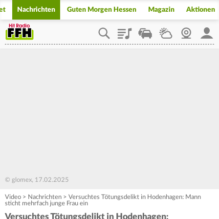
et
Nachrichten
Guten Morgen Hessen
Magazin
Aktionen
Playlist
Staupilot
Wetter
Webcam
Mein
© glomex, 17.02.2025
Video
>
Nachrichten
>
Versuchtes Tötungsdelikt in Hodenhagen: Mann
sticht mehrfach junge Frau ein
Versuchtes Tötungsdelikt in Hodenhagen: