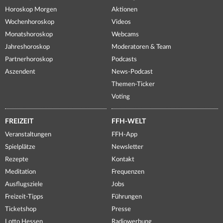
Horoskop Morgen
Aktionen
Wochenhoroskop
Videos
Monatshoroskop
Webcams
Jahreshoroskop
Moderatoren & Team
Partnerhoroskop
Podcasts
Aszendent
News-Podcast
Themen-Ticker
Voting
FREIZEIT
FFH-WELT
Veranstaltungen
FFH-App
Spielplätze
Newsletter
Rezepte
Kontakt
Meditation
Frequenzen
Ausflugsziele
Jobs
Freizeit-Tipps
Führungen
Ticketshop
Presse
Lotto Hessen
Radiowerbung