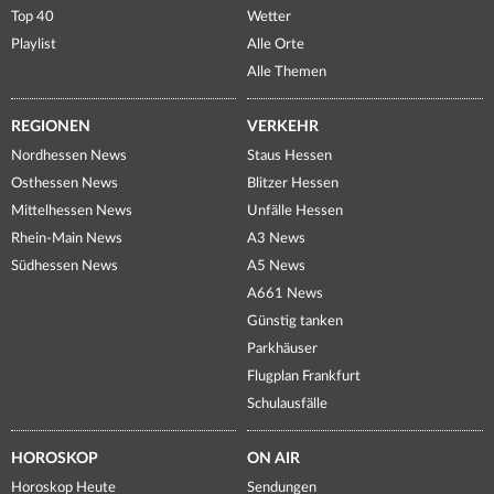
Top 40
Wetter
Playlist
Alle Orte
Alle Themen
REGIONEN
VERKEHR
Nordhessen News
Staus Hessen
Osthessen News
Blitzer Hessen
Mittelhessen News
Unfälle Hessen
Rhein-Main News
A3 News
Südhessen News
A5 News
A661 News
Günstig tanken
Parkhäuser
Flugplan Frankfurt
Schulausfälle
HOROSKOP
ON AIR
Horoskop Heute
Sendungen