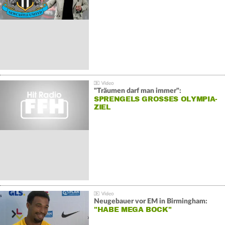
"Träumen darf man immer":
SPRENGELS GROSSES OLYMPIA-Z
IEL
Neugebauer vor EM in Birmingham:
"HABE MEGA BOCK"