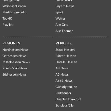
Lounge Radio
Fulda News
Weihnachtsradio
Bayern News
Meditationsradio
Sport
Top 40
Wetter
Playlist
Alle Orte
Alle Themen
REGIONEN
VERKEHR
Nordhessen News
Staus Hessen
Osthessen News
Blitzer Hessen
Mittelhessen News
Unfälle Hessen
Rhein-Main News
A3 News
Südhessen News
A5 News
A661 News
Günstig tanken
Parkhäuser
Flugplan Frankfurt
Schulausfälle