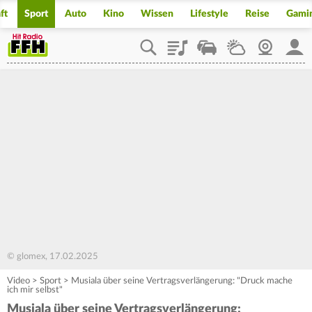
ft
Sport
Auto
Kino
Wissen
Lifestyle
Reise
Gami
Playlist
Staupilot
Wetter
Webcam
Mein
© glomex, 17.02.2025
Video
>
Sport
>
Musiala über seine Vertragsverlängerung: "Druck mache
ich mir selbst"
Musiala über seine Vertragsverlängerung: