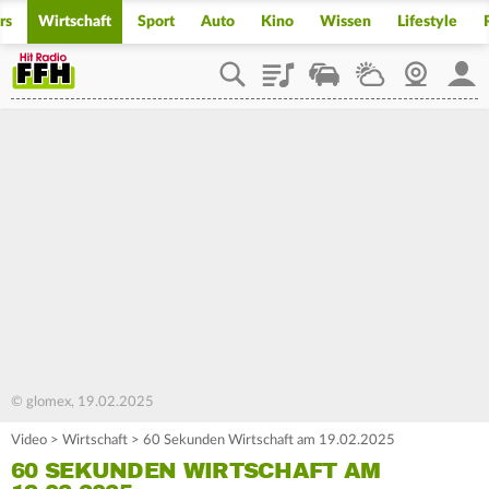
rs
Wirtschaft
Sport
Auto
Kino
Wissen
Lifestyle
Playlist
Staupilot
Wetter
Webcam
Mein
© glomex, 19.02.2025
Video
>
Wirtschaft
>
60 Sekunden Wirtschaft am 19.02.2025
60 SEKUNDEN WIRTSCHAFT AM