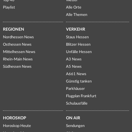
Top 40
Wetter
Playlist
Alle Orte
Alle Themen
REGIONEN
VERKEHR
Nordhessen News
Staus Hessen
Osthessen News
Blitzer Hessen
Mittelhessen News
Unfälle Hessen
Rhein-Main News
A3 News
Südhessen News
A5 News
A661 News
Günstig tanken
Parkhäuser
Flugplan Frankfurt
Schulausfälle
HOROSKOP
ON AIR
Horoskop Heute
Sendungen