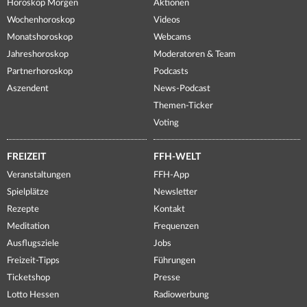
Horoskop Morgen
Aktionen
Wochenhoroskop
Videos
Monatshoroskop
Webcams
Jahreshoroskop
Moderatoren & Team
Partnerhoroskop
Podcasts
Aszendent
News-Podcast
Themen-Ticker
Voting
FREIZEIT
FFH-WELT
Veranstaltungen
FFH-App
Spielplätze
Newsletter
Rezepte
Kontakt
Meditation
Frequenzen
Ausflugsziele
Jobs
Freizeit-Tipps
Führungen
Ticketshop
Presse
Lotto Hessen
Radiowerbung