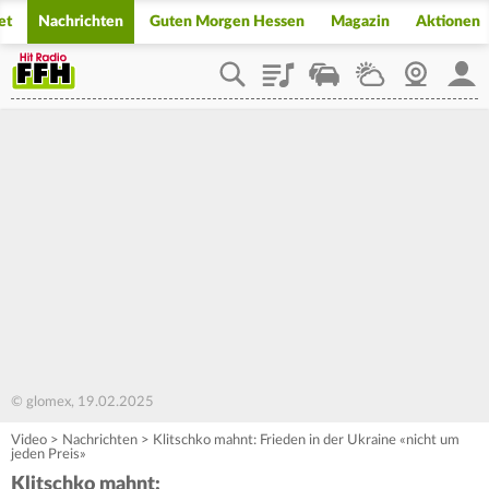
et
Nachrichten
Guten Morgen Hessen
Magazin
Aktionen
Playlist
Staupilot
Wetter
Webcam
Mein
© glomex, 19.02.2025
Video
>
Nachrichten
>
Klitschko mahnt: Frieden in der Ukraine «nicht um
jeden Preis»
Klitschko mahnt: