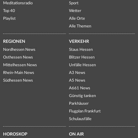
Meditationsradio
Sport
Top 40
Wetter
Playlist
Alle Orte
Alle Themen
REGIONEN
VERKEHR
Nordhessen News
Staus Hessen
Osthessen News
Blitzer Hessen
Mittelhessen News
Unfälle Hessen
Rhein-Main News
A3 News
Südhessen News
A5 News
A661 News
Günstig tanken
Parkhäuser
Flugplan Frankfurt
Schulausfälle
HOROSKOP
ON AIR