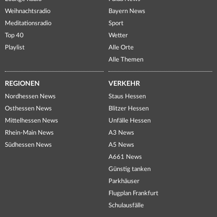
Weihnachtsradio
Bayern News
Meditationsradio
Sport
Top 40
Wetter
Playlist
Alle Orte
Alle Themen
REGIONEN
VERKEHR
Nordhessen News
Staus Hessen
Osthessen News
Blitzer Hessen
Mittelhessen News
Unfälle Hessen
Rhein-Main News
A3 News
Südhessen News
A5 News
A661 News
Günstig tanken
Parkhäuser
Flugplan Frankfurt
Schulausfälle