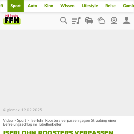
ft
Sport
Auto
Kino
Wissen
Lifestyle
Reise
Gami
Playlist
Staupilot
Wetter
Webcam
Mein
© glomex, 19.02.2025
Video
>
Sport
>
Iserlohn Roosters verpassen gegen Straubing einen
Befreiungsschlag im Tabellenkeller
ISERLOHN ROOSTERS VERPASSEN