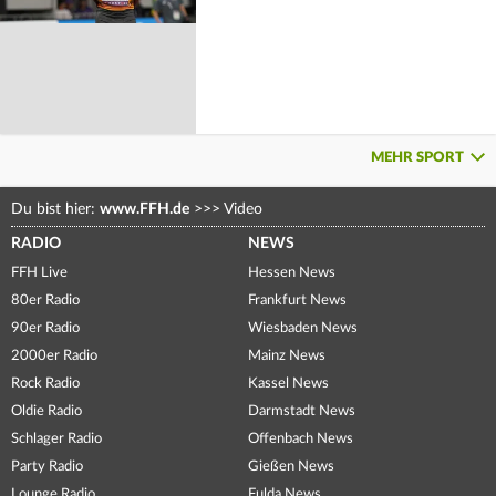
MEHR SPORT
Du bist hier:
www.FFH.de
>>>
Video
RADIO
NEWS
FFH Live
Hessen News
80er Radio
Frankfurt News
90er Radio
Wiesbaden News
2000er Radio
Mainz News
Rock Radio
Kassel News
Oldie Radio
Darmstadt News
Schlager Radio
Offenbach News
Party Radio
Gießen News
Lounge Radio
Fulda News