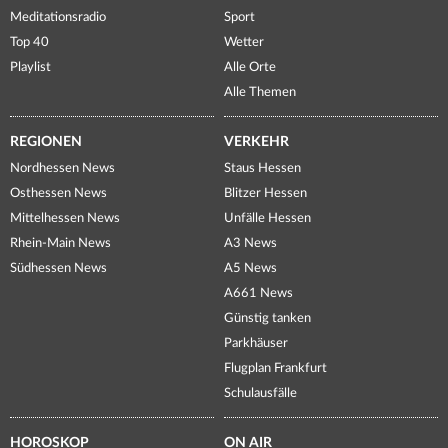
Meditationsradio
Sport
Top 40
Wetter
Playlist
Alle Orte
Alle Themen
REGIONEN
VERKEHR
Nordhessen News
Staus Hessen
Osthessen News
Blitzer Hessen
Mittelhessen News
Unfälle Hessen
Rhein-Main News
A3 News
Südhessen News
A5 News
A661 News
Günstig tanken
Parkhäuser
Flugplan Frankfurt
Schulausfälle
HOROSKOP
ON AIR