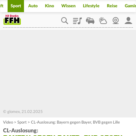
ft
Sport
Auto
Kino
Wissen
Lifestyle
Reise
Gami
Playlist
Staupilot
Wetter
Webcam
Mein
© glomex, 21.02.2025
Video
>
Sport
>
CL-Auslosung: Bayern gegen Bayer, BVB gegen Lille
CL-Auslosung: