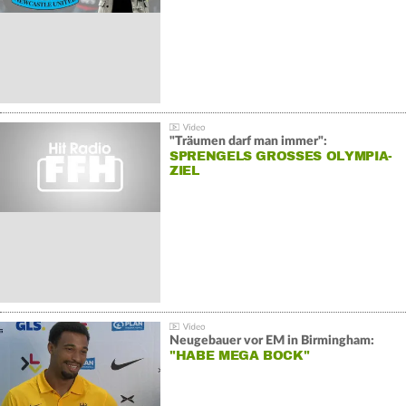
"Träumen darf man immer":
SPRENGELS GROSSES OLYMPIA-Z
IEL
Neugebauer vor EM in Birmingham:
"HABE MEGA BOCK"