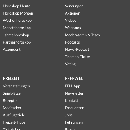
Horoskop Heute
Sendungen
Horoskop Morgen
Aktionen
Wochenhoroskop
Videos
Monatshoroskop
Webcams
Jahreshoroskop
Moderatoren & Team
Partnerhoroskop
Podcasts
Aszendent
News-Podcast
Themen-Ticker
Voting
FREIZEIT
FFH-WELT
Veranstaltungen
FFH-App
Spielplätze
Newsletter
Rezepte
Kontakt
Meditation
Frequenzen
Ausflugsziele
Jobs
Freizeit-Tipps
Führungen
Ticketshop
Presse