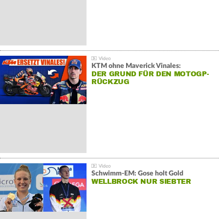
KTM ohne Maverick Vinales:
DER GRUND FÜR DEN MOTOGP-
RÜCKZUG
Schwimm-EM: Gose holt Gold
WELLBROCK NUR SIEBTER