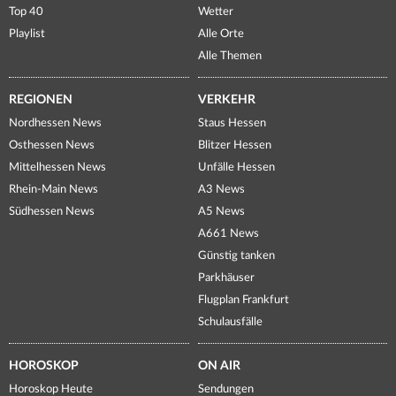
Top 40
Wetter
Playlist
Alle Orte
Alle Themen
REGIONEN
VERKEHR
Nordhessen News
Staus Hessen
Osthessen News
Blitzer Hessen
Mittelhessen News
Unfälle Hessen
Rhein-Main News
A3 News
Südhessen News
A5 News
A661 News
Günstig tanken
Parkhäuser
Flugplan Frankfurt
Schulausfälle
HOROSKOP
ON AIR
Horoskop Heute
Sendungen