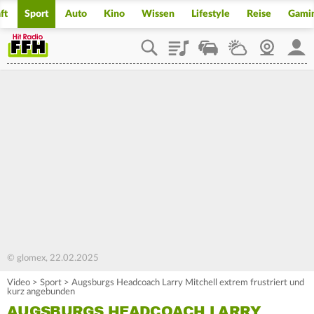
ft
Sport
Auto
Kino
Wissen
Lifestyle
Reise
Gami
Playlist
Staupilot
Wetter
Webcam
Mein
© glomex, 22.02.2025
Video
>
Sport
>
Augsburgs Headcoach Larry Mitchell extrem frustriert und
kurz angebunden
AUGSBURGS HEADCOACH LARRY