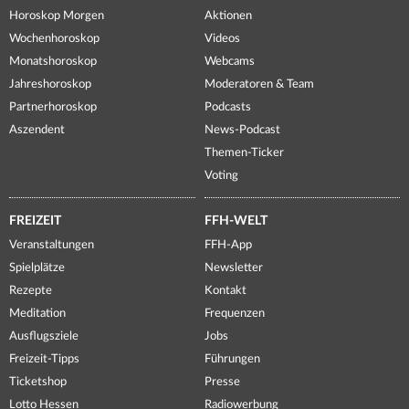
Horoskop Morgen
Aktionen
Wochenhoroskop
Videos
Monatshoroskop
Webcams
Jahreshoroskop
Moderatoren & Team
Partnerhoroskop
Podcasts
Aszendent
News-Podcast
Themen-Ticker
Voting
FREIZEIT
FFH-WELT
Veranstaltungen
FFH-App
Spielplätze
Newsletter
Rezepte
Kontakt
Meditation
Frequenzen
Ausflugsziele
Jobs
Freizeit-Tipps
Führungen
Ticketshop
Presse
Lotto Hessen
Radiowerbung