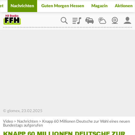
et
Nachrichten
Guten Morgen Hessen
Magazin
Aktionen
Playlist
Staupilot
Wetter
Webcam
Mein
© glomex, 23.02.2025
Video
>
Nachrichten
>
Knapp 60 Millionen Deutsche zur Wahl eines neuen
Bundestags aufgerufen
KNAPP 60 MILLIONEN DEUTSCHE ZUR