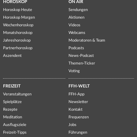
HOROSKOP
ON AIR
Horoskop Heute
Sendungen
Horoskop Morgen
Aktionen
Wochenhoroskop
Videos
Monatshoroskop
Webcams
Jahreshoroskop
Moderatoren & Team
Partnerhoroskop
Podcasts
Aszendent
News-Podcast
Themen-Ticker
Voting
FREIZEIT
FFH-WELT
Veranstaltungen
FFH-App
Spielplätze
Newsletter
Rezepte
Kontakt
Meditation
Frequenzen
Ausflugsziele
Jobs
Freizeit-Tipps
Führungen