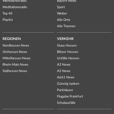
Weihnachtsradio
Bayern News
Meditationsradio
Sport
Top 40
Wetter
Playlist
Alle Orte
Alle Themen
REGIONEN
VERKEHR
Nordhessen News
Staus Hessen
Osthessen News
Blitzer Hessen
Mittelhessen News
Unfälle Hessen
Rhein-Main News
A3 News
Südhessen News
A5 News
A661 News
Günstig tanken
Parkhäuser
Flugplan Frankfurt
Schulausfälle