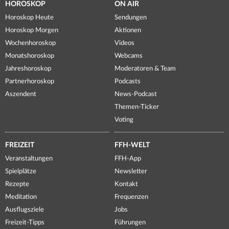
HOROSKOP
ON AIR
Horoskop Heute
Sendungen
Horoskop Morgen
Aktionen
Wochenhoroskop
Videos
Monatshoroskop
Webcams
Jahreshoroskop
Moderatoren & Team
Partnerhoroskop
Podcasts
Aszendent
News-Podcast
Themen-Ticker
Voting
FREIZEIT
FFH-WELT
Veranstaltungen
FFH-App
Spielplätze
Newsletter
Rezepte
Kontakt
Meditation
Frequenzen
Ausflugsziele
Jobs
Freizeit-Tipps
Führungen