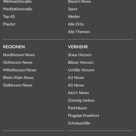
Weihnachtsradio
Bayern News
Meditationsradio
Sport
Top 40
Wetter
Playlist
Alle Orte
Alle Themen
REGIONEN
VERKEHR
Nordhessen News
Staus Hessen
Osthessen News
Blitzer Hessen
Mittelhessen News
Unfälle Hessen
Rhein-Main News
A3 News
Südhessen News
A5 News
A661 News
Günstig tanken
Parkhäuser
Flugplan Frankfurt
Schulausfälle