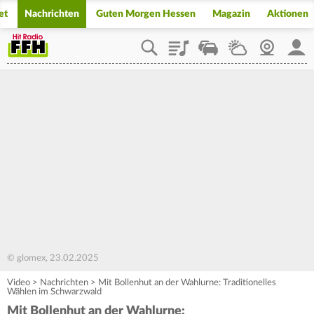
et
Nachrichten
Guten Morgen Hessen
Magazin
Aktionen
Playlist
Staupilot
Wetter
Webcam
Mein
© glomex, 23.02.2025
Video
>
Nachrichten
>
Mit Bollenhut an der Wahlurne: Traditionelles
Wählen im Schwarzwald
Mit Bollenhut an der Wahlurne: