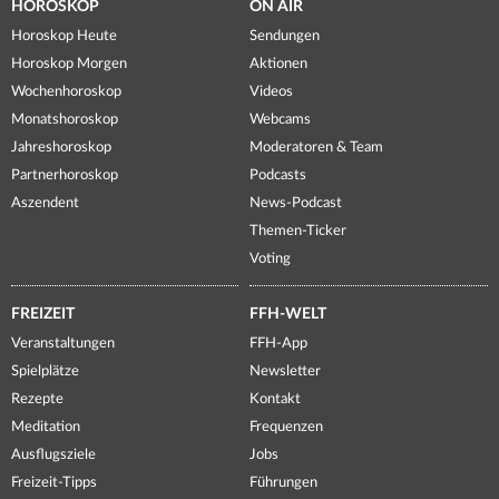
HOROSKOP
ON AIR
Horoskop Heute
Sendungen
Horoskop Morgen
Aktionen
Wochenhoroskop
Videos
Monatshoroskop
Webcams
Jahreshoroskop
Moderatoren & Team
Partnerhoroskop
Podcasts
Aszendent
News-Podcast
Themen-Ticker
Voting
FREIZEIT
FFH-WELT
Veranstaltungen
FFH-App
Spielplätze
Newsletter
Rezepte
Kontakt
Meditation
Frequenzen
Ausflugsziele
Jobs
Freizeit-Tipps
Führungen