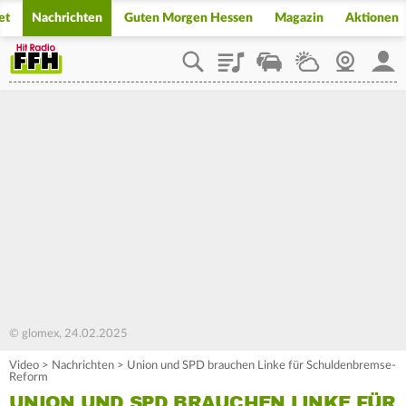
et
Nachrichten
Guten Morgen Hessen
Magazin
Aktionen
Playlist
Staupilot
Wetter
Webcam
Mein
© glomex, 24.02.2025
Video
>
Nachrichten
>
Union und SPD brauchen Linke für Schuldenbremse-
Reform
UNION UND SPD BRAUCHEN LINKE FÜR