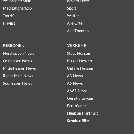
Weihnachtsradio
Bayern News
Meditationsradio
Sport
Top 40
Wetter
Playlist
Alle Orte
Alle Themen
REGIONEN
VERKEHR
Nordhessen News
Staus Hessen
Osthessen News
Blitzer Hessen
Mittelhessen News
Unfälle Hessen
Rhein-Main News
A3 News
Südhessen News
A5 News
A661 News
Günstig tanken
Parkhäuser
Flugplan Frankfurt
Schulausfälle